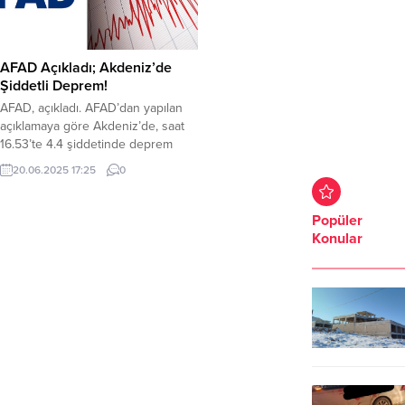
AFAD Açıkladı; Akdeniz’de
Şiddetli Deprem!
AFAD, açıkladı. AFAD’dan yapılan
açıklamaya göre Akdeniz’de, saat
16.53’te 4.4 şiddetinde deprem
oldu. Afet ve Acil Durum Yönetimi
20.06.2025 17:25
0
Başkanlığı (AFAD) sosyal medya
hesabından yaptığı açıklamada
Akdeniz’de 4.4 şiddetinde deprem
Popüler
oldu. AFAD’a göre deprem yerin
Konular
yaklaşık olarak 5.75 Km derinliğinde
meydana geldi. Depremle ilgili
AFAD’ın sosyal medya paylaşımları
şu şekilde;