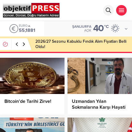
40
EURO
°C
ŞANLIURFA
55,1881
AÇIK
2026/27 Sezonu Kabuklu Fındık Alım Fiyatları Belli
Oldu!
Bitcoin’de Tarihi Zirve!
Uzmandan Yılan
Sokmalarına Karşı Hayati
Uyarılar!