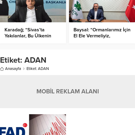
Karadağ; “Sivas’ta
Baysal: “Ormanlarımız İçin
Yakılanlar, Bu Ülkenin
El Ele Vermeliyiz,
Aydınlık Yarınlarının
Ekiplerimize Minnettarız”
Simgesidir”
Etiket:
ADAN
Anasayfa
Etiket: ADAN
MOBİL REKLAM ALANI