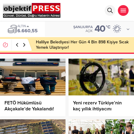
40
ALTIN
°C
ŞANLIURFA
6.660,55
AÇIK
Haliliye Belediyesi Her Gün 4 Bin 898 Kişiye Sıcak
Yemek Ulaştırıyor!
FETÖ Hükümlüsü
Yeni rezerv Türkiye’nin
Akçakale’de Yakalandı!
kaç yıllık ihtiyacını
karşılayacak?