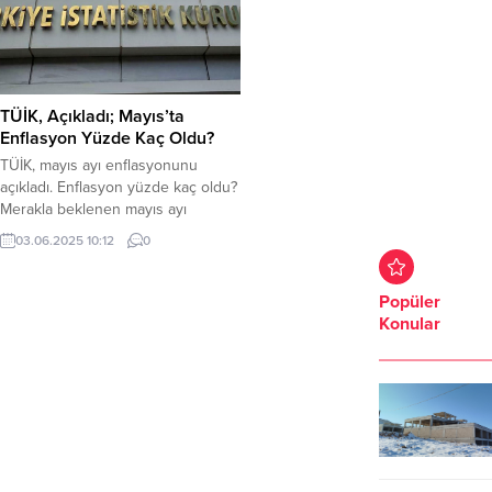
TÜİK, Açıkladı; Mayıs’ta
Enflasyon Yüzde Kaç Oldu?
TÜİK, mayıs ayı enflasyonunu
açıkladı. Enflasyon yüzde kaç oldu?
Merakla beklenen mayıs ayı
enflasyonu yüzde 1.53 oldu.
03.06.2025 10:12
0
Türkiye İstatistik Kurumu (TÜİK)
verilerine göre Mayıs’ta aylık
enflasyon Tüketici Fiyat Endeksi
Popüler
(TÜFE) yüzde 1.53 oldu. Yıllık
Konular
enflasyon ise yüzde 35,41 oldu.
Kira zammını belirleyen 12 aylık
enflasyon göstergesi yüzde 45.8
olarak gerçekleşti.