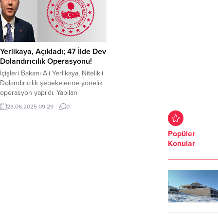
Yerlikaya, Açıkladı; 47 İlde Dev
Dolandırıcılık Operasyonu!
İçişleri Bakanı Ali Yerlikaya, Nitelikli
Dolandırıcılık şebekelerine yönelik
operasyon yapıldı. Yapılan
operasyonda 181 Şahıs tutuklandı.
23.06.2025 09:29
0
47 ilde Nitelikli Dolandırıcılık
Şebekelerine yönelik son 1 ayda
düzenlenen operasyonlarda; 2 bin
Popüler
27 vatandaşı dolandırdığı tespit
Konular
edilen 307 şüpheliyi yakalandı.
Şüphelilerden; 181’i tutuklandı. 105’i
hakkında adli kontrol kararı verildi.
Diğerlerinin işlemleri devam ediyor.
Cumhuriyet...