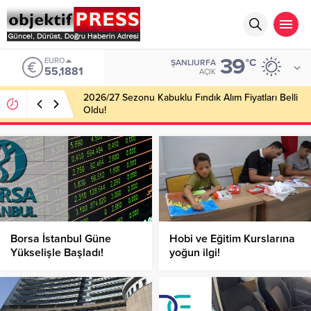
39
EURO
°C
ŞANLIURFA
55,1881
AÇIK
2026/27 Sezonu Kabuklu Fındık Alım Fiyatları Belli
Oldu!
Borsa İstanbul Güne
Hobi ve Eğitim Kurslarına
Yükselişle Başladı!
yoğun ilgi!