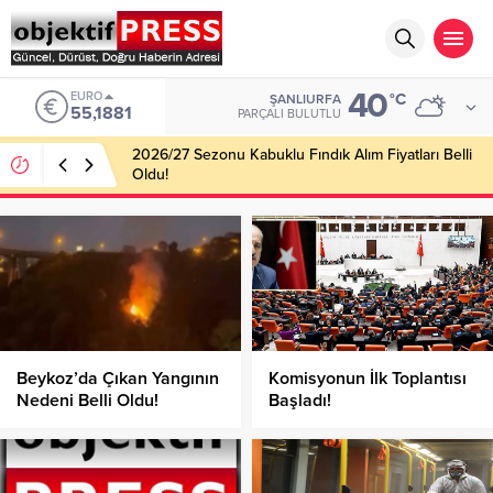
40
EURO
°C
ŞANLIURFA
55,1881
PARÇALI BULUTLU
2026/27 Sezonu Kabuklu Fındık Alım Fiyatları Belli
Oldu!
Beykoz’da Çıkan Yangının
Komisyonun İlk Toplantısı
Nedeni Belli Oldu!
Başladı!