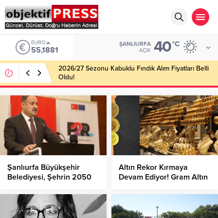
40
EURO
°C
ŞANLIURFA
55,1881
AÇIK
2026/27 Sezonu Kabuklu Fındık Alım Fiyatları Belli
Oldu!
Şanlıurfa Büyükşehir
Altın Rekor Kırmaya
Belediyesi, Şehrin 2050
Devam Ediyor! Gram Altın
Yılına Kadar Olan İklim
Ne Kadar Oldu?
Risk Haritalarını
Oluşturacak!