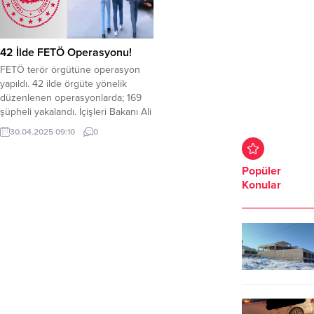
42 İlde FETÖ Operasyonu!
FETÖ terör örgütüne operasyon
yapıldı. 42 ilde örgüte yönelik
düzenlenen operasyonlarda; 169
şüpheli yakalandı. İçişleri Bakanı Ali
Yerlikaya, 42 ilde FETÖ’ye yönelik
30.04.2025 09:10
0
yapılan operasyonlarda 169
şüphelinin yakalandığını duyurdu.
Operasyonlarda yakalanan
Popüler
şüpheliler; FETÖ terör örgütünün
Konular
“güncel yapılanması, finans
yapılanması, öğrenci yapılanması,
emniyet mahrem yapılanması,
askeri mahrem yapılanması” ve
çeşitli meslek grupları...