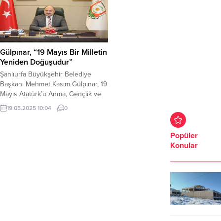
Gülpınar, “19 Mayıs Bir Milletin
Yeniden Doğuşudur”
Şanlıurfa Büyükşehir Belediye
Başkanı Mehmet Kasım Gülpınar, 19
Mayıs Atatürk’ü Anma, Gençlik ve
Spor Bayramı dolayısıyla bir mesaj
19.05.2025 10:04
0
yayımladı. Başkan Gülpınar,
mesajında 19 Mayıs’ın sadece bir
tarih değil, aynı zamanda bir milletin
Popüler
yeniden doğuşunun sembolü
Konular
olduğunu belirtti. Şanlıurfa
Büyükşehir Belediye Başkanı
Mehmet Kasım Gülpınar, 19 Mayıs
Atatürk’ü Anma, Gençlik ve...