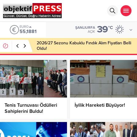
39
EURO
°C
ŞANLIURFA
55,1881
AÇIK
2026/27 Sezonu Kabuklu Fındık Alım Fiyatları Belli
Oldu!
Tenis Turnuvası Ödülleri
İyilik Hareketi Büyüyor!
Sahiplerini Buldu!