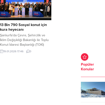
13 Bin 790 Sosyal konut için
kura heyecanı
Şanlıurfa’da Çevre, Şehircilik ve
İklim Değişikliği Bakanlığı ile Toplu
Konut İdaresi Başkanlığı (TOKİ)
koordinesinde gerçekleştirilen Ev
19.01.2026 17:46
0
Sahibi Türkiye 500 bin Sosyal
Konut temalı Yüzyılın Konut Projesi
kapsamında kura çekimi töreni
Popüler
düzenlendi. Törenle birlikte 13 bin
Konular
790 hak sahibi yeni yuvalarına
kavuşmanın heyecanını yaşadı.
Mehmet Akif İnan Konferans
Salonunda gerçekleştirilen törene...