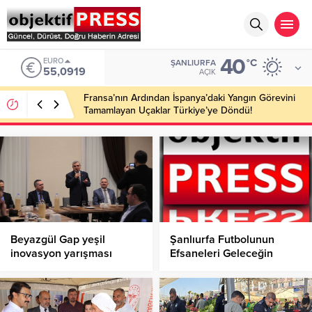
40
EURO
°C
ŞANLIURFA
55,0919
AÇIK
Fransa’nın Ardından İspanya’daki Yangın Görevini
Tamamlayan Uçaklar Türkiye’ye Döndü!
Beyazgül Gap yeşil
Şanlıurfa Futbolunun
inovasyon yarışması
Efsaneleri Geleceğin
öncesi paydaşlarla bir
Yıldızları İçin Sahaya İndi
araya geldi