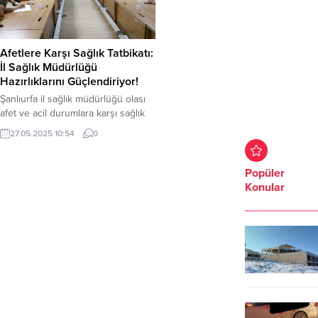
Afetlere Karşı Sağlık Tatbikatı:
İl Sağlık Müdürlüğü
Hazırlıklarını Güçlendiriyor!
Şanlıurfa il sağlık müdürlüğü olası
afet ve acil durumlara karşı sağlık
alanında hazırlıklarını
27.05.2025 10:54
0
güçlendirmeye devam ediyor. Yerel
Düzey Afet Sağlık Grubu
Operasyonel Planı kapsamında, ilin
Popüler
sağlık yapısını afetlere karşı test
Konular
etmek amacıyla önemli bir masa
başı tatbikatı gerçekleştirildi.
Tatbikat, ilgili tüm kamu kurumları,
sağlık kuruluşları ve çözüm
ortaklarının aktif katılımıyla...