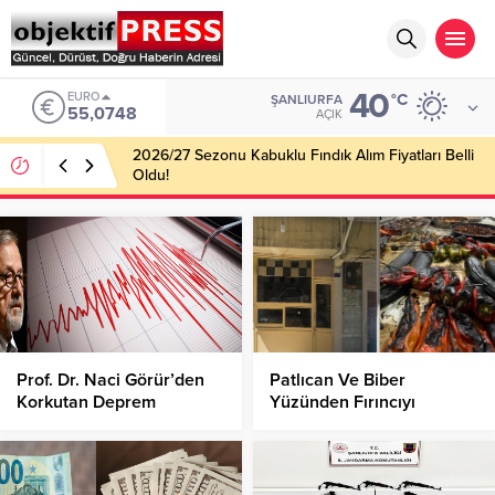
40
EURO
°C
ŞANLIURFA
55,0748
AÇIK
2026/27 Sezonu Kabuklu Fındık Alım Fiyatları Belli
Oldu!
Prof. Dr. Naci Görür’den
Patlıcan Ve Biber
Korkutan Deprem
Yüzünden Fırıncıyı
Tahmini!
Bıçakladı!