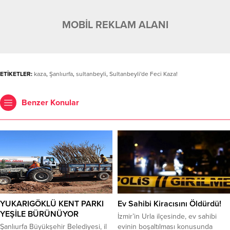
MOBİL REKLAM ALANI
ETİKETLER:
kaza
,
Şanlıurfa
,
sultanbeyli
,
Sultanbeyli'de Feci Kaza!
Benzer Konular
YUKARIGÖKLÜ KENT PARKI
Ev Sahibi Kiracısını Öldürdü!
YEŞİLE BÜRÜNÜYOR
İzmir’in Urla ilçesinde, ev sahibi
Şanlıurfa Büyükşehir Belediyesi, il
evinin boşaltılması konusunda