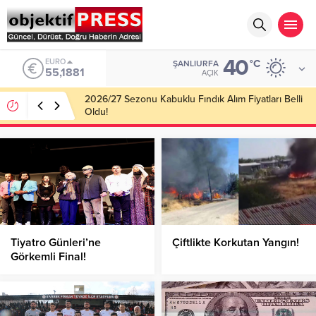
40
ALTIN
°C
ŞANLIURFA
6.660,55
AÇIK
Haliliye Belediyesi Her Gün 4 Bin 898 Kişiye Sıcak
Yemek Ulaştırıyor!
Tiyatro Günleri’ne
Çiftlikte Korkutan Yangın!
Görkemli Final!