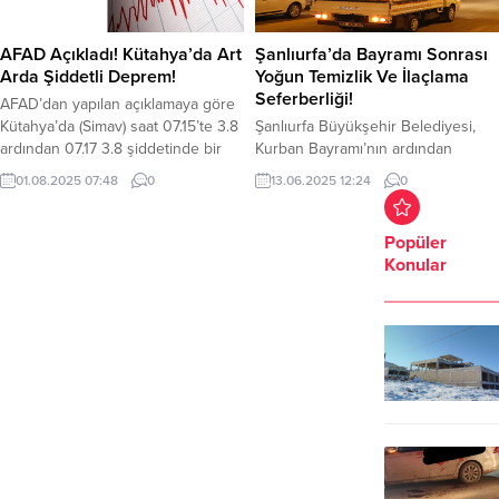
kazada, 4’ü ağır olmak üzere
Kaymakamı Osman Aslan Canbaba,
toplam 13 kişi yaralandı. Kazayı
Gemlik Belediye Başkanı Şükrü
AFAD Açıkladı! Kütahya’da Art
Şanlıurfa’da Bayramı Sonrası
görenlerin...
Deviren, belediye...
Arda Şiddetli Deprem!
Yoğun Temizlik Ve İlaçlama
Seferberliği!
AFAD’dan yapılan açıklamaya göre
Kütahya’da (Simav) saat 07.15’te 3.8
Şanlıurfa Büyükşehir Belediyesi,
ardından 07.17 3.8 şiddetinde bir
Kurban Bayramı’nın ardından
deprem daha oldu. Afet ve Acil
oluşabilecek çevresel ve sağlık
01.08.2025 07:48
0
13.06.2025 12:24
0
Durum Yönetimi Başkanlığı (AFAD)
risklerine karşı temizlik ve ilaçlama
sosyal medya hesabından yaptığı
çalışmalarına hız verdi. Başkan
açıklamada Kütahya’nın Simav
Mehmet Kasım Gülpınar’ın
Popüler
ilçesinde meydana gelen her iki
talimatıyla merkez ve kırsal
Konular
deprem 3.8 şiddetinde oldu. İlk
mahallelerde gece-gündüz
deprem yaklaşık olarak yerin 11.19
sürdürülen çalışmalarla; hayvan
km derinliğinde ikinci deprem...
kesim alanları, gübre atıkları, su
birikintileri, çöp konteynerleri ve
dere yatakları düzenli olarak
ilaçlanıyor. Şanlıurfa Büyükşehir
Belediyesi, Kurban Bayramı...