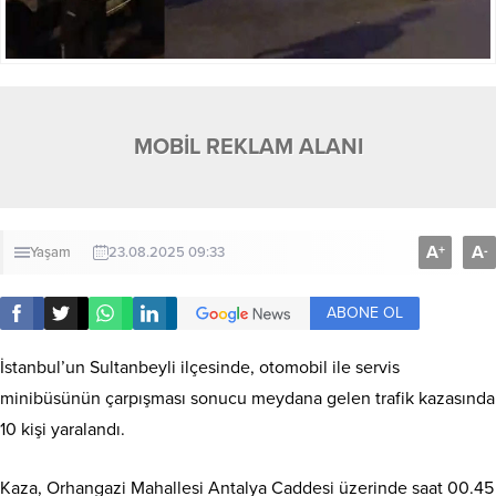
MOBİL REKLAM ALANI
A
A
+
-
Yaşam
23.08.2025 09:33
ABONE OL
İstanbul’un Sultanbeyli ilçesinde, otomobil ile servis
minibüsünün çarpışması sonucu meydana gelen trafik kazasında
10 kişi yaralandı.
Kaza, Orhangazi Mahallesi Antalya Caddesi üzerinde saat 00.45