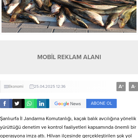
MOBİL REKLAM ALANI
A
A
+
-
Ekonomi
25.04.2025 12:36
ABONE OL
Şanlıurfa İl Jandarma Komutanlığı, kaçak balık avcılığına yönelik
yürüttüğü denetim ve kontrol faaliyetleri kapsamında önemli bir
operasyona imza attı. Hilvan ilçesinde gerçekleştirilen şok yol