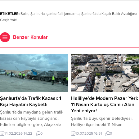
ETİKETLER:
Balık
,
Şanlıurfa
,
şanlıurfa il jandarma
,
Şanlıurfa’da Kaçak Balık Avcılığına
Geçit Yok!
Benzer Konular
Şanlıurfa’da Trafik Kazası: 1
Haliliye’de Modern Pazar Yeri:
Kişi Hayatını Kaybetti
11 Nisan Kurtuluş Camii Alanı
Yenileniyor!
Şanlıurfa’da meydana gelen trafik
kazası can kaybıyla sonuçlandı.
Şanlıurfa Büyükşehir Belediyesi,
Edinilen bilgilere göre, Akçakale
Haliliye ilçesindeki 11 Nisan
yolunda gerçekleşen trafik
Kurtuluş Camii’nin arkasında
14.02.2026 14:22
0
10.07.2025 16:51
0
kazasında bir kişi yaşamını yitirdi.
bulunanmevcut pazar yerini