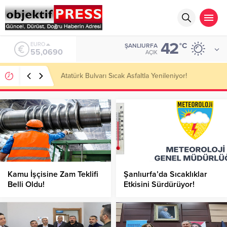
42
ALTIN
°C
ŞANLIURFA
6.525,39
AÇIK
Temmuzda IPARD III Kapsamında 634,3 Milyon Lira
Hibe Ödemesi Yapıldı!
Kamu İşçisine Zam Teklifi
Şanlıurfa’da Sıcaklıklar
Belli Oldu!
Etkisini Sürdürüyor!