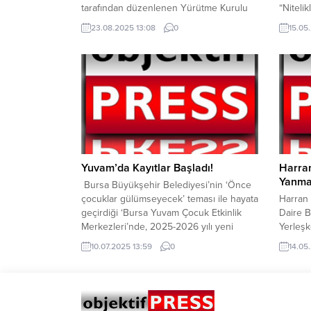
tarafından düzenlenen Yürütme Kurulu
“Nitelik
Toplantısı gerçekleştirildi. Toplantıda il
Müstehc
23.08.2025 13:08
0
15.05
teşkilatının mevcut çalışmaları detaylı
suçları
şekilde değerlendirildi ve önümüzdeki
operas
dönemde izlenecek yol haritası ile
şüpheli
faaliyet planları ele alındı. YOL HARİTASI
yapılan
VE FAALİYET PLANI MASAYA
hesap h
YATIRILDIKurulda, parti teşkilatının saha
yakalan
çalışmaları, halkla buluşma programları ve
38’i hak
yerel sorunlara dair çözüm önerileri...
Yuvam’da Kayıtlar Başladı!
Harra
Yanma
Bursa Büyükşehir Belediyesi’nin ‘Önce
çocuklar gülümseyecek’ teması ile hayata
Harran 
geçirdiği ‘Bursa Yuvam Çocuk Etkinlik
Daire B
Merkezleri’nde, 2025-2026 yılı yeni
Yerleşk
dönemi ön kayıtları başladı. Bursa
gören “
10.07.2025 13:59
0
14.05
Büyükşehir Belediyesi, 2025-2026
temalı 
eğitim döneminde okul öncesi eğitim
Kulübü 
hizmeti alamayan 4-6 yaş aralığındaki (48-
çevresi
68 aylık) binlerce çocuğa, ‘Bursa Yuvam
ile aka
Çocuk Etkinlik Merkezleri’nde eğitim
gösterd