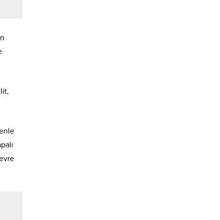
rn
e
it,
denle
palı
çevre