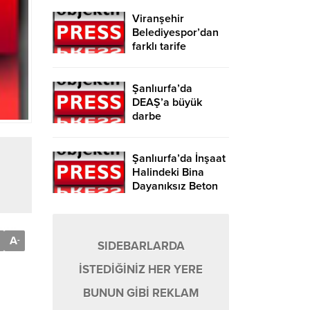
Viranşehir
Belediyespor’dan
farklı tarife
Şanlıurfa’da
DEAŞ’a büyük
darbe
Şanlıurfa’da İnşaat
Halindeki Bina
Dayanıksız Beton
Nedeniyle Yıkıldı!
A
-
SIDEBARLARDA
İSTEDİĞİNİZ HER YERE
BUNUN GİBİ REKLAM