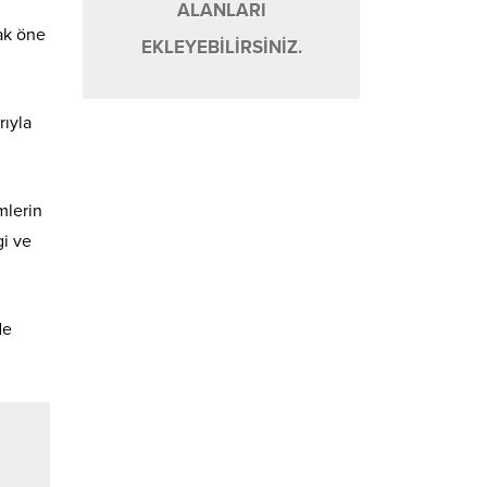
ALANLARI
ak öne
EKLEYEBİLİRSİNİZ.
rıyla
mlerin
gi ve
de