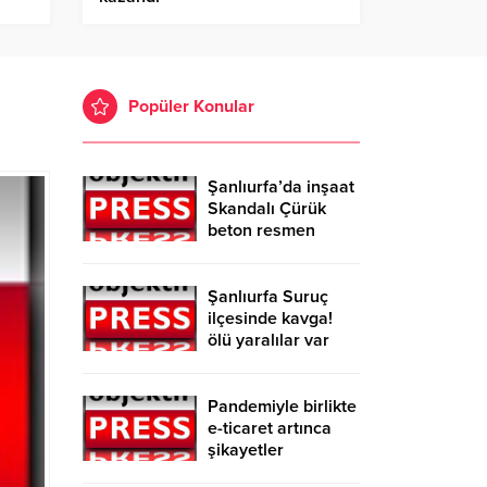
Popüler Konular
Şanlıurfa’da inşaat
Skandalı Çürük
beton resmen
belgelendi
Şanlıurfa Suruç
ilçesinde kavga!
ölü yaralılar var
Pandemiyle birlikte
e-ticaret artınca
şikayetler
de katlandı