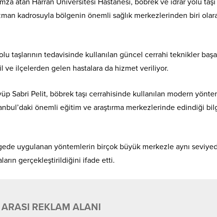
imza atan Harran Üniversitesi Hastanesi, böbrek ve idrar yolu taşı
man kadrosuyla bölgenin önemli sağlık merkezlerinden biri olar
lu taşlarının tedavisinde kullanılan güncel cerrahi teknikler başa
l ve ilçelerden gelen hastalara da hizmet veriliyor.
yüp Sabri Pelit, böbrek taşı cerrahisinde kullanılan modern yönte
stanbul’daki önemli eğitim ve araştırma merkezlerinde edindiği bil
 bölgede uygulanan yöntemlerin birçok büyük merkezle aynı seviye
rın gerçekleştirildiğini ifade etti.
 ARASI REKLAM ALANI