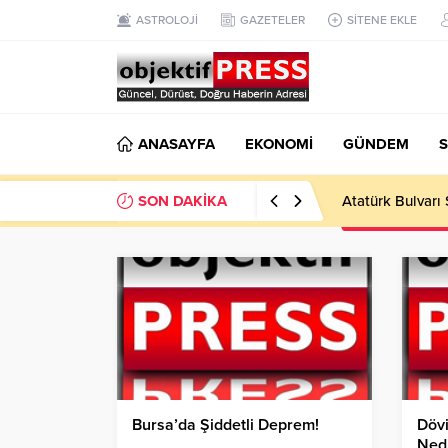
ASTROLOJİ
GAZETELER
SİTENE EKLE
ANASAYFA
EKONOMİ
GÜNDEM
S
SON DAKİKA
Temmuzda IPARD
Bursa’da Şiddetli Deprem!
Döv
Nedi