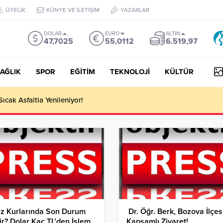
ÜYELİK
KÜNYE VE İLETİŞİM
YAZARLAR
DOLAR
EURO
ALTIN
47,7025
55,0112
6.519,97
AĞLIK
SPOR
EĞİTİM
TEKNOLOJİ
KÜLTÜR
 III Kapsamında 634,3 Milyon Lira Hibe Ödemesi Yapıldı!
iz Kurlarında Son Durum
Dr. Öğr. Berk, Bozova İlçes
r? Dolar Kaç TL’den İşlem
Kapsamlı Ziyaret!