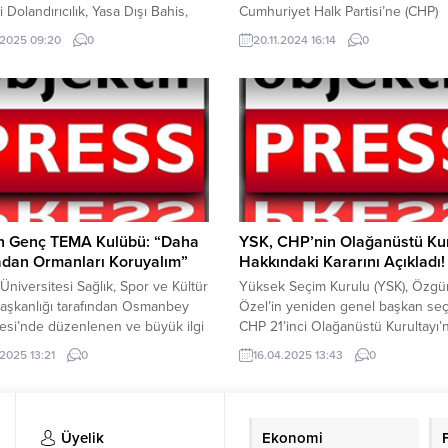
li Dolandırıcılık, Yasa Dışı Bahis,
Cumhuriyet Halk Partisi’ne (CHP)
enlik ve Bilişim Sistemine Girme”
katıldığını duyurdu. Kurt’un katılım
.2025 09:20
0
20.11.2024 16:14
0
na yönelik Jandarma tarafından
CHP Genel Başkan Yardımcısı Den
yon yapıldı. Operasyonda 102
Yücel, Şanlıurfa Milletvekili Mahmu
 yakalandı. Yerlikaya, 6 il merkezli
CHP İl Başkanı ve ilçe başkanların
 operasyonlarda 7,5 Milyar TL’lik
katılımıyla düzenlendi. Bir süre ö
areketi bulunan 102 şüpheli
Birecik Belediye Başkanı Mehmet
dı. Şüphelilerden; 64’ü Tutuklandı.
Begit’in AK Parti’ye katılmasına te
kında adli kontrol kararı verildi....
göstererek...
n Genç TEMA Kulübü: “Daha
YSK, CHP’nin Olağanüstü Kur
dan Ormanları Koruyalım”
Hakkındaki Kararını Açıkladı!
Üniversitesi Sağlık, Spor ve Kültür
Yüksek Seçim Kurulu (YSK), Özgü
aşkanlığı tarafından Osmanbey
Özel’in yeniden genel başkan seçi
esi’nde düzenlenen ve büyük ilgi
CHP 21’inci Olağanüstü Kurultayı’
Pilav Bahane, Etkinlikler Şahane”
iptali talebini reddetti. CHP’li
.2025 13:21
0
16.04.2025 13:43
0
etkinlikte Harran Genç TEMA
akademisyen Kemal Çiftçi, 6 Nisa
de yerini aldı. Açık amfi yanı göl
2025’de kurultayın iptal edilip ye
nde gerçekleştirilen ve öğrenciler
yapılması talebiyle Çankaya İlçe S
demisyenlerin yoğun katılım
Kurulu’na başvur yapmıştı. İlçe se
Üyelik
Ekonomi
iği etkinlikte, öğrenci kulüpleri
kurulu talebi reddetmişti. YSK’ya 