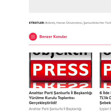
ETİKETLER:
Böbrek
,
Harran Üniversitesi
,
Şanlıurfa'da Her Tür
Benzer Konular
Anahtar Parti Şanlıurfa İl Başkanlığı
6 İlde
Yürütme Kurulu Toplantısı
TL’lik
Gerçekleştirildi!
Şebek
Anahtar Parti Şanlıurfa İl Başkanlığı
İçişleri