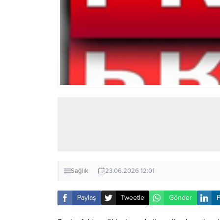
Sağlık
23.06.2026 12:01
Paylaş
Tweetle
Gönder
P