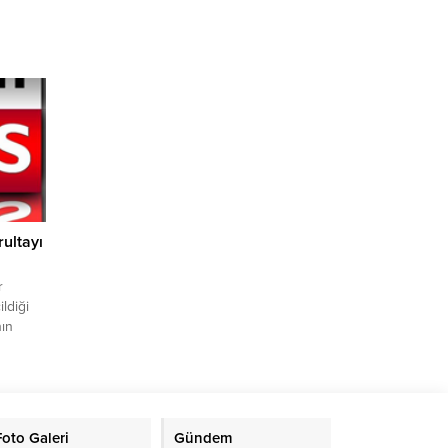
 töreni,
iz
t Tanal,
ın
nce
pki
ultayı
r
ldiği
nın
n
niden
eçim
çim
Foto Galeri
Gündem
taşınan