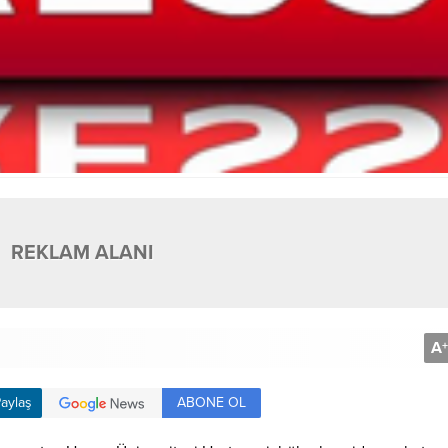
REKLAM ALANI
A
+
ABONE OL
aylaş