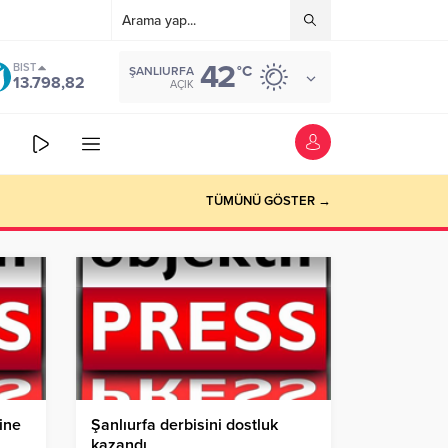
42
BIST
°C
ŞANLIURFA
13.798,82
AÇIK
TÜMÜNÜ GÖSTER →
ine
Şanlıurfa derbisini dostluk
kazandı