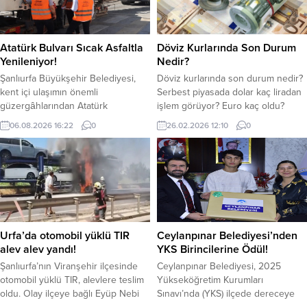
Atatürk Bulvarı Sıcak Asfaltla
Döviz Kurlarında Son Durum
Yenileniyor!
Nedir?
Şanlıurfa Büyükşehir Belediyesi,
Döviz kurlarında son durum nedir?
kent içi ulaşımın önemli
Serbest piyasada dolar kaç liradan
güzergâhlarından Atatürk
işlem görüyor? Euro kaç oldu?
Bulvarı’nda sıcak asfalt yenileme
Dolar, serbest piyasada güne
06.08.2026 16:22
0
26.02.2026 12:10
0
çalışmalarını başlattı. Yol kalitesini
43.8560 liradan başladı. Güne
artırmak ve sürücülere daha
yatay seyirle başlayan dolar saat
güvenli bir ulaşım imkânı sunmak
12.03 itibariyle 43.88 TL’den işlem
amacıyla yürütülen çalışmalar
görüyor. Euro’da güne yatay seyirle
nedeniyle bulvar geçici süreyle
başladı. Euro saat 12.03 itibariyle
araç trafiğine kapatıldı. Fen İşleri
51.90 TL’den işlem görüyor.
Daire Başkanlığı ekipleri tarafından
Euro/Dolar paritesi 1.18...
sürdürülen çalışma kapsamında,
Urfa’da otomobil yüklü TIR
Ceylanpınar Belediyesi’nden
kullanım ömrünü tamamlayan ve
alev alev yandı!
YKS Birincilerine Ödül!
çeşitli...
Şanlıurfa’nın Viranşehir ilçesinde
Ceylanpınar Belediyesi, 2025
otomobil yüklü TIR, alevlere teslim
Yükseköğretim Kurumları
oldu. Olay ilçeye bağlı Eyüp Nebi
Sınavı’nda (YKS) ilçede dereceye