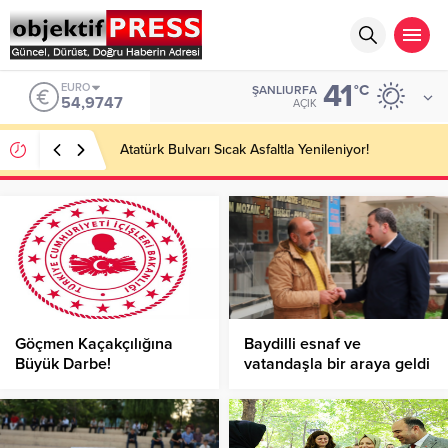
41
ALTIN
°C
ŞANLIURFA
6.499,25
AÇIK
Temmuzda IPARD III Kapsamında 634,3 Milyon Lira
Hibe Ödemesi Yapıldı!
Göçmen Kaçakçılığına
Baydilli esnaf ve
Büyük Darbe!
vatandaşla bir araya geldi