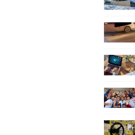
projelere bir yenisini daha ekliyor.
Değerlendirme Toplantısı
Gençlerin sporla...
gerçekleştirildi. Toplantıya Vali
Yardımcısı...