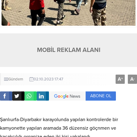
MOBİL REKLAM ALANI
A
A
+
-
Gündem
02.10.2023 17:47
ABONE OL
Şanlıurfa-Diyarbakır karayolunda yapılan kontrolerde bir
kamyonette yapılan aramada 36 düzensiz göçnmen ve
kaçakçılığı organize eden iki kişi yakalandı.