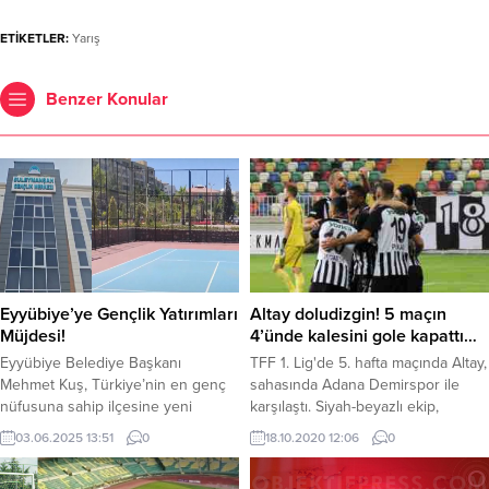
ETİKETLER:
Yarış
Benzer Konular
Eyyübiye’ye Gençlik Yatırımları
Altay doludizgin! 5 maçın
Müjdesi!
4’ünde kalesini gole kapattı…
Eyyübiye Belediye Başkanı
TFF 1. Lig'de 5. hafta maçında Altay,
Mehmet Kuş, Türkiye’nin en genç
sahasında Adana Demirspor ile
nüfusuna sahip ilçesine yeni
karşılaştı. Siyah-beyazlı ekip,
yatırımların müjdesini verdi. Başkan
rakibini 15. dakikada Portekizli
03.06.2025 13:51
0
18.10.2020 12:06
0
Kuş, Eyyübiye’ye 1 gençlik kampı,
yıldızı Paixao'nun attığı golle 1-0
20 yeni halı saha, 1 kapalı spor
mağlup etti. Bu sonuçla Altay, ilk 5