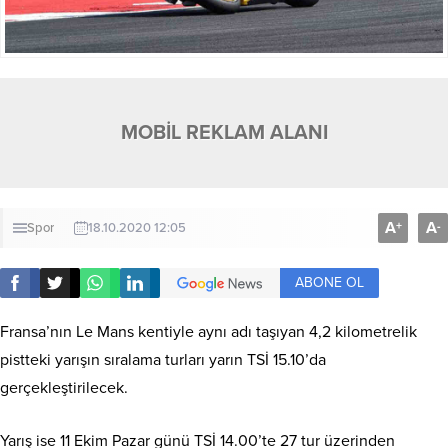
MOBİL REKLAM ALANI
A
A
+
-
Spor
18.10.2020 12:05
ABONE OL
Fransa’nın Le Mans kentiyle aynı adı taşıyan 4,2 kilometrelik
pistteki yarışın sıralama turları yarın TSİ 15.10’da
gerçekleştirilecek.
Yarış ise 11 Ekim Pazar günü TSİ 14.00’te 27 tur üzerinden