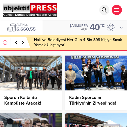
40
ALTIN
°C
ŞANLIURFA
6.660,55
AÇIK
Haliliye Belediyesi Her Gün 4 Bin 898 Kişiye Sıcak
Yemek Ulaştırıyor!
Sporun Kalbi Bu
Kadın Sporcular
Kampüste Atacak!
Türkiye’nin Zirvesi’nde!