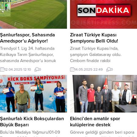
salonu ile 1 atıcılık ve poligon tesisi
haftada 10 puan toplayarak zirve
inşa edeceklerini açıkladı. Nüfusu
yarışında iddiasını sürdürdü.
400 bini aşan ve 20 yaş
ortalamasıyla Türkiye’nin en genç
ilçesi...
Şanlıurfaspor, Sahasında
Ziraat Türkiye Kupası
Amedspor’u Ağırlıyor!
Şampiyonu Belli Oldu!
Trendyol 1. Lig 34. haftasında
Ziraat Türkiye Kupası’nda,
Kızılkaya Tarım Şanlıurfaspor,
şampiyon Galatasaray oldu.
sahasında Amedspor’u konuk
Cimbom finalde rakibi
edecek. Sarı yeşilli ekip zorlu
Trabzonspor’u 3-0 yenerek Ziraat
12.04.2025 12:10
0
14.05.2025 22:49
0
mücadeleyi kazanmak istiyor. Ligde
Türkiye Kupası’nı müzesine
kalma mücadelesi veren Urfaspor
götürmeyi başardı. Galatasaray
mutlak galibiyet peşinde. Maç
finalde rakibi Trabzonspor’u 3-0
bugün Şanlıurfa 11 Nisan Stadında
yenerek kupanın sahibi oldu.
oynanacak. TRT Spor, beIN
Cimbom’un gollerini 5 dakikada
SPORTS MAX 2, Tabii yayınlanacak
Barış Alper ve 46, 63 dakikada
olan maç saat 19.00 da başlayacak.
Osimhen’den geldi. Galatasaray,
Maçta Adnan...
19’uncu Ziraat Türkiye Kupası
Şanlıurfalı Kick Boksçulardan
Ekinci’den amatör spor
kazandı. YAZI ARASI REKLAM
Büyük Başarı
kulüplerine destek
ALANI
Bolu’da Madalya Yağmuru!01-09
Göreve geldiği günden beri spora