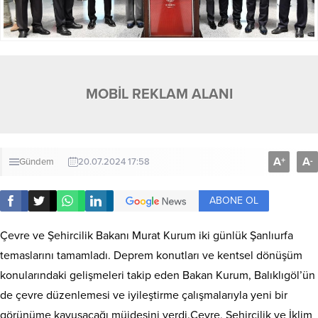
MOBİL REKLAM ALANI
A
A
+
-
Gündem
20.07.2024 17:58
ABONE OL
Çevre ve Şehircilik Bakanı Murat Kurum iki günlük Şanlıurfa
temaslarını tamamladı. Deprem konutları ve kentsel dönüşüm
konularındaki gelişmeleri takip eden Bakan Kurum, Balıklıgöl’ün
de çevre düzenlemesi ve iyileştirme çalışmalarıyla yeni bir
görünüme kavuşacağı müjdesini verdi.Çevre, Şehircilik ve İklim