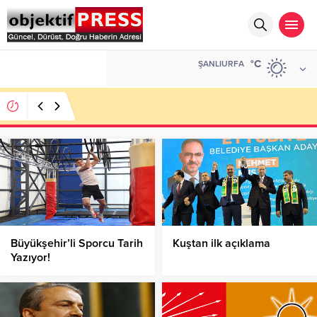
ALTIN
°C
ŞANLIURFA
6.584,66
Haliliye Belediyesi Her Gün 4 Bin 898 Kişiye Sıcak
Yemek Ulaştırıyor!
Büyükşehir’li Sporcu Tarih
Kuştan ilk açıklama
Yazıyor!