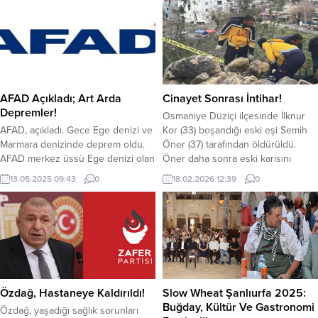
play-off turunda kendi evinde
havalar karşı uyardı. Dr. Koç, sıvı
Belçika temsilcisi RSC Anderlecht’i
kaybına dikkat edilmeli ve günlük
3-0 yendi. Sarı-lacivertliler rövanş
1.5-2.5 lt sıvı tüketilmesi gerektiğini
maçında da Anderlecht ile 2-2’lik
vurguladı. Şanlıurfa Harran
eşitlikle rakibi Anderlecht’i eleyerek
Üniversitesi Hastanesi Dahili Tıp
turu geçmeyi başardı. Temsilcimiz
Bilimleri Bölümü İç Hastalıkları
Fenerbahçe’nin son 16 turundaki
Anabilim...
AFAD Açıkladı; Art Arda
Cinayet Sonrası İntihar!
rakibi İskoçya temsilcisi RANGERS
Depremler!
Osmaniye Düziçi ilçesinde İlknur
oldu....
AFAD, açıkladı. Gece Ege denizi ve
Kor (33) boşandığı eski eşi Semih
Marmara denizinde deprem oldu.
Öner (37) tarafından öldürüldü.
AFAD merkez üssü Ege denizi olan
Öner daha sonra eski karısını
depremin şiddetini 4. olarak,
öldürdüğü silahla Esentepe
13.05.2025 09:43
0
18.02.2026 12:39
0
Marmara denizindeki depremin
mevkiinde intihar etti. Olay,
şiddetini ise 3.8 olarak kaydetti.
Boğaziçi mahallesinde meydana
Afet ve Acil Durum Yönetimi
geldi. Semih Öner eski eşi İlknur
Başkanlığı (AFAD) dün gece
Kor’un evine gitti, bilinmeyen bir
saatlerinde Ege denizi ve Marmara
nedenden dolayı çıkan tartışma
denizindeki depremleri duyurdu.
sonrası, Öner eski eşi İlknur Koru...
depremler yerin yaklaşık olarak 7
km derinliğinde...
Özdağ, Hastaneye Kaldırıldı!
Slow Wheat Şanlıurfa 2025:
Buğday, Kültür Ve Gastronomi
Özdağ, yaşadığı sağlık sorunları