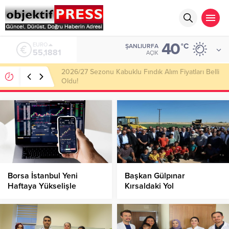
40
ALTIN
°C
ŞANLIURFA
6.660,55
AÇIK
Haliliye Belediyesi Her Gün 4 Bin 898 Kişiye Sıcak
Yemek Ulaştırıyor!
Borsa İstanbul Yeni
Başkan Gülpınar
Haftaya Yükselişle
Kırsaldaki Yol
Başladı!
Çalışmalarını İnceledi!