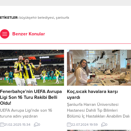
ETİKETLER:
büyükşehir belediyesi
,
şanlıurfa
Benzer Konular
Fenerbahçe’nin UEFA Avrupa
Koç,sıcak havalara karşı
Ligi Son 16 Turu Rakibi Belli
uyardı
Oldu!
Şanlıurfa Harran Üniversitesi
UEFA Avrupa Ligi’nde son 16
Hastanesi Dahili Tıp Bilimleri
turuna adını yazdıran
Bölümü İç Hastalıkları Anabilim Dalı
Fenerbahçe’nin rakibi belli oldu.
Nefroloji bölümü Dr. Öğr. Gör.
21.02.2025 15:34
0
22.07.2024 19:59
0
Fenerbahçe, UEFA Avrupa Ligi
Neriman Sıla Koç, vatandaşları sıcak