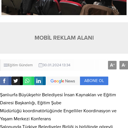
MOBİL REKLAM ALANI
A
A
+
-
Eğitim
Gündem
30.01.2024 13:34
ABONE OL
Şanlıurfa Büyükşehir Belediyesi İnsan Kaynakları ve Eğitim
Dairesi Başkanlığı, Eğitim Şube
Müdürlüğü koordinatörlüğünde Engelliler Koordinasyon ve
Yaşam Merkezi Konferans
Salonunda Türkiye Belediyeler Birliği iş birliğinde görevli