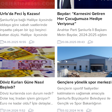
dört bir yanında yüzlerce haneye
bağlantısı olan AK Partili bazı
ulaşan destek faaliyetlerine,
vekillerin isimleri var, FETÖ’nün
Akşemsettin ve Akabe
siyasi ayağına girilse AK Partinin
Urfa’da Feci İş Kazası!
Baydar: “Karnesini Getiren
Mahalleleri’nde devam eden
yarısı kalmaz”...
Her Çocuğumuza Hediye
Şanlıurfa’ya bağlı Haliliye ilçesinde
Eyyübiye Belediye Başkanı
Veriyoruz”
iddiaya göre sabah saatlerinde
Mehmet Kuş, meclis...
inşaatta çalışan bir işçi beşinci
Anahtar Parti Şanlıurfa İl Başkanı
kattan düştü. Haliliye ilçesinde
Metin Baydar, 2024-2025 eğitim
iddiaya göre sabah erken saatlerde
öğretim yılının sona ermesiyle
14.05.2025 10:55
0
20.06.2025 09:43
0
ilçedeki bir inşaatta bir işçi beşinci
birlikte tüm öğrencilere yönelik
kattan aşağı düştü. Çevredekilerin
karne hediyesi çağrısında bulundu.
ihbarı üzerine olay yerine 112 sağlık
Baydar, yaz tatiline giren çocukların
ekibi sevk edildi. Sağlık ekipleri
sevincini paylaşmak ve onları
işçiye ilk müdahaleyi yaptıktan
ödüllendirmek amacıyla özel bir
sonra işçi olay yerine...
kampanya başlattıklarını duyurdu.
“GELECEĞİN TEMİNATI
ÇOCUKLARIMIZIN YANINDAYIZ”
Döviz Kurları Güne Nasıl
Gençlere yönelik spor merkezi
Baydar açıklamasında şu ifadeleri
Başladı?
Gençlerin sportif faaliyetler
kullandı: “Değerli veliler,
Döviz kurlarında son durum nedir?
katılmalarını sağlamak amacıyla
saygıdeğer eğitimcilerimiz...
Dolar kaç liradan işlem görüyor?
Şanlıurfa Büyükşehir Belediyesi ile
Euro ne kadar oldu? İşte detaylar…
Gençlik ve Spor Bakanlığının
Dolar, haftanın ikinci işlem gününde
ortaklaşa olarak 3 merkez ilçede
21.04.2026 11:52
0
03.02.2024 14:16
0