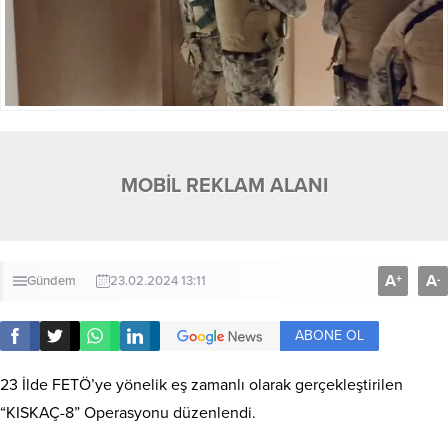
MOBİL REKLAM ALANI
A
A
+
-
Gündem
23.02.2024 13:11
ABONE OL
23 İlde FETÖ’ye yönelik eş zamanlı olarak gerçekleştirilen
“KISKAÇ-8” Operasyonu düzenlendi.