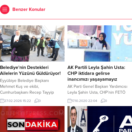
Benzer Konular
Belediye’nin Destekleri
AK Partili Leyla Şahin Usta:
Ailelerin Yüzünü Güldürüyor!
CHP iktidara gelirse
inancımızı yaşayamayız
Eyyübiye Belediye Başkanı
Mehmet Kuş ve ekibi,
AK Parti Genel Başkan Yardımcısı
Cumhurbaşkanı Recep Tayyip
Leyla Şahin Usta, CHP’nin FETÖ
Erdoğan’ın talimatlarıyla, Ramazan
suçlamalarını ve ‘iktidar’
27.02.2026 15:22
0
17.10.2020 22:04
0
ayında kapısı çalınmadık yetim,
söylemlerini değerlendirdi. Kanal
hasta, kimsesiz ve ihtiyaç sahibi
42’de yayınlanan Sümen Altı
bırakmamak için gece
programına konuk olan Usta, CHP
gündüzdemeden destek
Genel Başkan Yardımcısı Oğuz
faaliyetlerini sürdürüyor. İlçenin
Kaan Salıcı’nın “Elimizde FETÖ ile