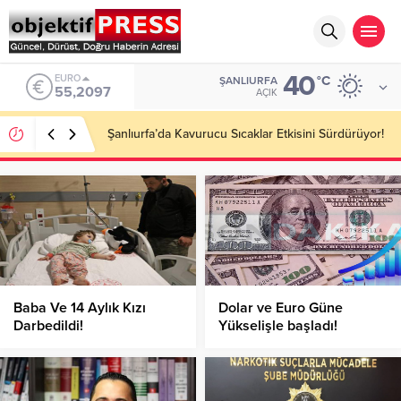
40
ALTIN
°C
ŞANLIURFA
6.680,93
AÇIK
Altın Haftaya Düşüşle Başladı: Gram Altın 6 Bin 680
Lira Seviyesinde!
Baba Ve 14 Aylık Kızı
Dolar ve Euro Güne
Darbedildi!
Yükselişle başladı!