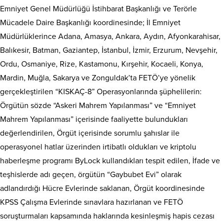
Emniyet Genel Müdürlüğü İstihbarat Başkanlığı ve Terörle
Mücadele Daire Başkanlığı koordinesinde; İl Emniyet
Müdürlüklerince Adana, Amasya, Ankara, Aydın, Afyonkarahisar,
Balıkesir, Batman, Gaziantep, İstanbul, İzmir, Erzurum, Nevşehir,
Ordu, Osmaniye, Rize, Kastamonu, Kırşehir, Kocaeli, Konya,
Mardin, Muğla, Sakarya ve Zonguldak’ta FETÖ’ye yönelik
gerçekleştirilen “KISKAÇ-8” Operasyonlarında şüphelilerin:
Örgütün sözde “Askeri Mahrem Yapılanması” ve “Emniyet
Mahrem Yapılanması” içerisinde faaliyette bulundukları
değerlendirilen, Örgüt içerisinde sorumlu şahıslar ile
operasyonel hatlar üzerinden irtibatlı oldukları ve kriptolu
haberleşme programı ByLock kullandıkları tespit edilen, İfade ve
teşhislerde adı geçen, örgütün “Gaybubet Evi” olarak
adlandırdığı Hücre Evlerinde saklanan, Örgüt koordinesinde
KPSS Çalışma Evlerinde sınavlara hazırlanan ve FETÖ
soruşturmaları kapsamında haklarında kesinleşmiş hapis cezası