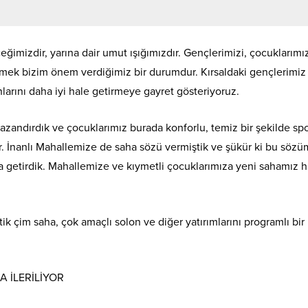
ğimizdir, yarına dair umut ışığımızdır. Gençlerimizi, çocuklarımız
şmek bizim önem verdiğimiz bir durumdur. Kırsaldaki gençlerimiz 
larını daha iyi hale getirmeye gayret gösteriyoruz.
kazandırdık ve çocuklarımız burada konforlu, temiz bir şekilde sp
or. İnanlı Mahallemize de saha sözü vermiştik ve şükür ki bu söz
 getirdik. Mahallemize ve kıymetli çocuklarımıza yeni sahamız ha
ik çim saha, çok amaçlı solon ve diğer yatırımlarını programlı bir
 İLERİLİYOR