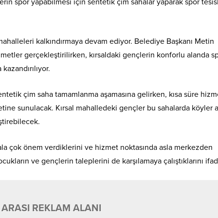
rin spor yapabilmesi için sentetik çim sahalar yaparak spor tesisl
l mahalleleri kalkındırmaya devam ediyor. Belediye Başkanı Metin
hizmetler gerçekleştirilirken, kırsaldaki gençlerin konforlu alanda s
 kazandırılıyor.
 sentetik çim saha tamamlanma aşamasına gelirken, kısa süre hizm
etine sunulacak. Kırsal mahalledeki gençler bu sahalarda köyler a
ştirebilecek.
sala çok önem verdiklerini ve hizmet noktasında asla merkezden
cukların ve gençlerin taleplerini de karşılamaya çalıştıklarını ifad
 ARASI REKLAM ALANI