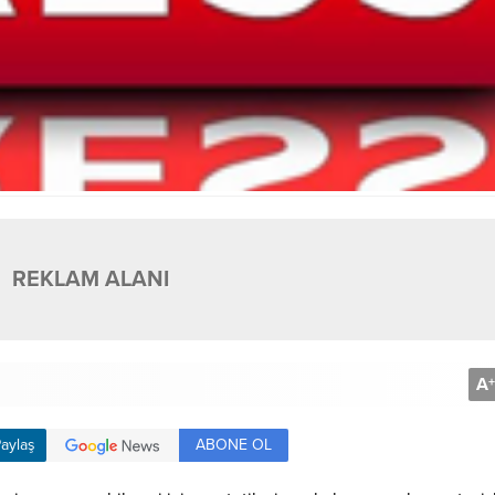
REKLAM ALANI
A
+
ABONE OL
aylaş