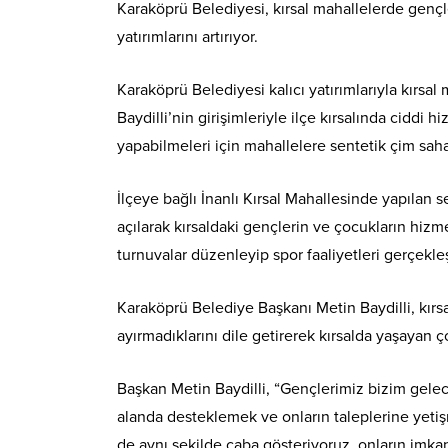
Karaköprü Belediyesi, kırsal mahallelerde gençle
yatırımlarını artırıyor.
Karaköprü Belediyesi kalıcı yatırımlarıyla kırsa
Baydilli’nin girişimleriyle ilçe kırsalında ciddi 
yapabilmeleri için mahallelere sentetik çim saha
İlçeye bağlı İnanlı Kırsal Mahallesinde yapılan
açılarak kırsaldaki gençlerin ve çocukların hizm
turnuvalar düzenleyip spor faaliyetleri gerçekle
Karaköprü Belediye Başkanı Metin Baydilli, kır
ayırmadıklarını dile getirerek kırsalda yaşayan ço
Başkan Metin Baydilli, “Gençlerimiz bizim gelece
alanda desteklemek ve onların taleplerine yeti
de aynı şekilde çaba gösteriyoruz, onların imkan