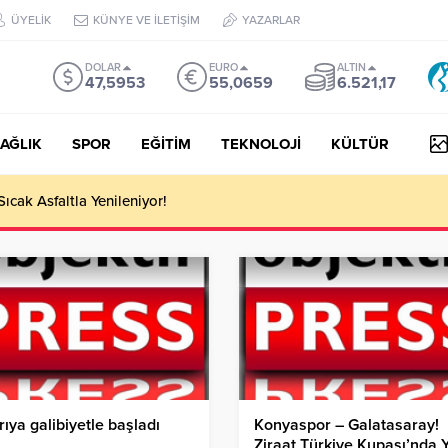
ÜYELİK
KÜNYE VE İLETİŞİM
YAZARLAR
DOLAR
EURO
ALTIN
47,5953
55,0659
6.521,17
AĞLIK
SPOR
EĞİTİM
TEKNOLOJİ
KÜLTÜR
 III Kapsamında 634,3 Milyon Lira Hibe Ödemesi Yapıldı!
rıya galibiyetle başladı
Konyaspor – Galatasaray!
Ziraat Türkiye Kupası’nda Y