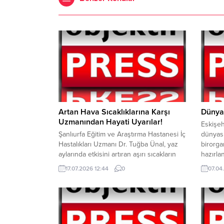
Artan Hava Sıcaklıklarına Karşı
Dünyan
Uzmanından Hayati Uyarılar!
Eskişeh
Şanlıurfa Eğitim ve Araştırma Hastanesi İç
dünyası
Hastalıkları Uzmanı Dr. Tuğba Ünal, yaz
birorga
aylarında etkisini artıran aşırı sıcakların
hazırla
ciddi sağlık sorunlarına yol açabileceğine
AykalOr
17.07.2026 12:44
0
07.04
dikkat çekerek vatandaşlara önemli
kapsamı
uyarılarda bulundu Yaz mevsimiyle
Türkiye
birlikte küresel iklim değişikliğinin de
Gürer A
etkisiyle hava sıcaklıklarının mevsim
düzenl
normallerinin üzerine çıktığını belirten Dr.
yanında