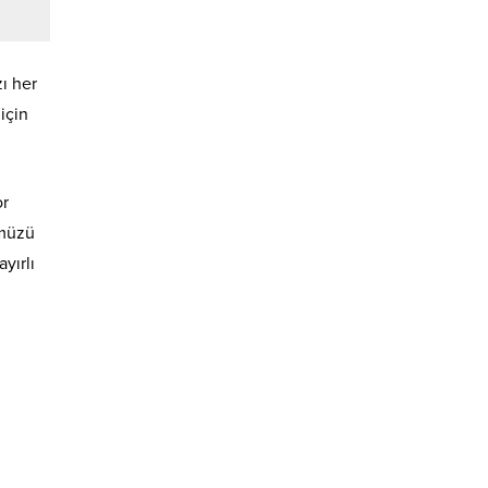
ı her
için
or
ümüzü
yırlı