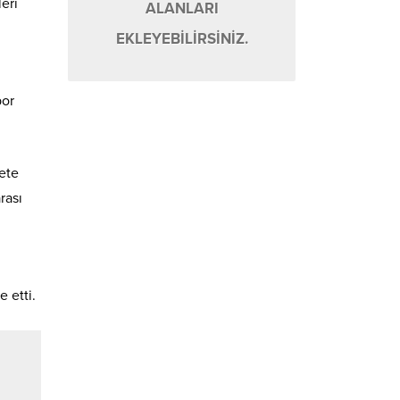
eri
ALANLARI
EKLEYEBİLİRSİNİZ.
por
ete
rası
e etti.