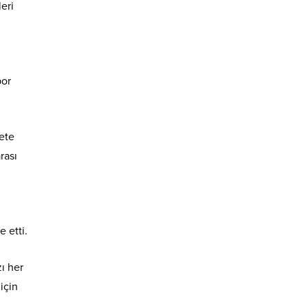
eri
por
ete
rası
e etti.
ı her
için