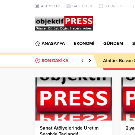
ASTROLOJİ
GAZETELER
SİTENE EKLE
ANASAYFA
EKONOMİ
GÜNDEM
S
SON DAKİKA
Temmuzda IPARD
Sanat Atölyelerinde Üretim
2.ya
Sergiyle Taçlandı!