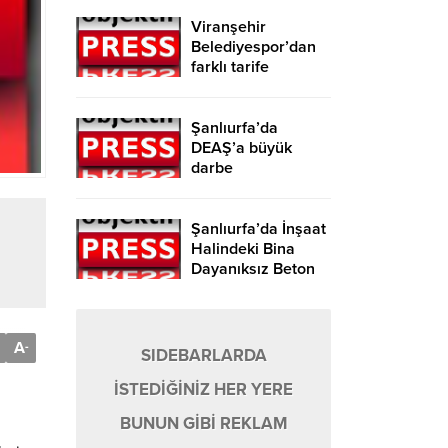
Viranşehir
Belediyespor’dan
farklı tarife
Şanlıurfa’da
DEAŞ’a büyük
darbe
Şanlıurfa’da İnşaat
Halindeki Bina
Dayanıksız Beton
Nedeniyle Yıkıldı!
A
-
SIDEBARLARDA
İSTEDİĞİNİZ HER YERE
BUNUN GİBİ REKLAM