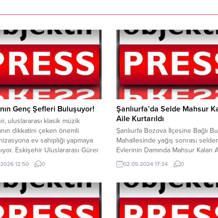
ın Genç Şefleri Buluşuyor!
Şanlıurfa’da Selde Mahsur K
Aile Kurtarıldı
ir, uluslararası klasik müzik
nın dikkatini çeken önemli
Şanlıurfa Bozova İlçesine Bağlı Bu
nizasyona ev sahipliği yapmaya
Mahallesinde yağış sonrası selden
nıyor. Eskişehir Uluslararası Gürer
Evlerinin Damında Mahsur Kalan A
kestra Şefliği Yarışması
Şanlıurfa su ve Kanalizasyon İdare
.2026 12:50
0
02.05.2024 17:34
0
nda ön eleme sonuçları açıklandı.
İtfaiye Ekipleri Çalışmasıyla Kurtarıl
’nin duayen orkestra şeflerinden
Mahsur kalan aile, Budaklı Mahall
ykal’a saygı niteliğinde
evlerinin damında sel sularıyla sıkı
enenyarışmaya dünyanın dört bir
Şanlıurfa Su ve Kanalizasyon İdare
n yoğun başvuru yapılmıştı.
itfaiye ekipleri, yoğun çaba göste