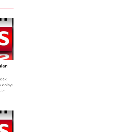
alan
daklı
 dolayı
ile
si ve
dı.
esi’nde
ştı.
si ile
rerek