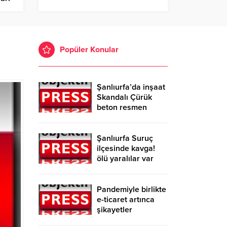
Popüler Konular
Şanlıurfa’da inşaat
Skandalı Çürük
beton resmen
belgelendi
Şanlıurfa Suruç
ilçesinde kavga!
ölü yaralılar var
Pandemiyle birlikte
e-ticaret artınca
şikayetler
de katlandı