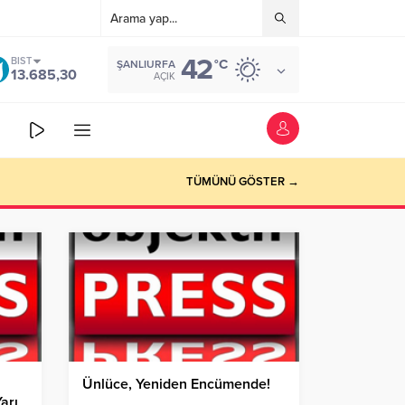
42
BIST
°C
ŞANLIURFA
13.685,30
AÇIK
TÜMÜNÜ GÖSTER →
Ünlüce, Yeniden Encümende!
arı