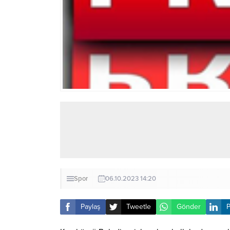
Spor
06.10.2023 14:20
Paylaş
Tweetle
Gönder
P