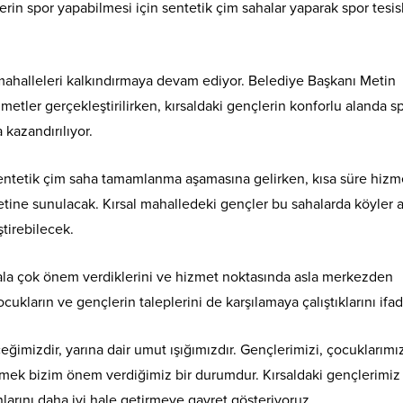
rin spor yapabilmesi için sentetik çim sahalar yaparak spor tesisl
l mahalleleri kalkındırmaya devam ediyor. Belediye Başkanı Metin
hizmetler gerçekleştirilirken, kırsaldaki gençlerin konforlu alanda s
 kazandırılıyor.
 sentetik çim saha tamamlanma aşamasına gelirken, kısa süre hizm
etine sunulacak. Kırsal mahalledeki gençler bu sahalarda köyler a
ştirebilecek.
sala çok önem verdiklerini ve hizmet noktasında asla merkezden
cukların ve gençlerin taleplerini de karşılamaya çalıştıklarını ifad
ğimizdir, yarına dair umut ışığımızdır. Gençlerimizi, çocuklarımız
şmek bizim önem verdiğimiz bir durumdur. Kırsaldaki gençlerimiz 
larını daha iyi hale getirmeye gayret gösteriyoruz.