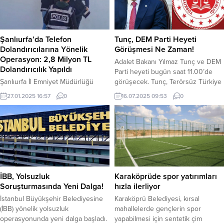
Şanlıurfa’da Telefon
Tunç, DEM Parti Heyeti
Dolandırıcılarına Yönelik
Görüşmesi Ne Zaman!
Operasyon: 2,8 Milyon TL
Adalet Bakanı Yılmaz Tunç ve DEM
Dolandırıcılık Yapıldı
Parti heyeti bugün saat 11.00’de
Şanlıurfa İl Emniyet Müdürlüğü
görüşecek. Tunç, Terörsüz Türkiye
tarafından Harran ilçesinde
süreci kapsamında bugün DEM
27.01.2025 16:57
0
16.07.2025 09:53
0
gerçekleştirilen operasyonla,
parti heyetini kabul edecek.
telefon dolandırıcılığına karışan 3
Görüşmede süreç ile ilgili yasal
kişi suçüstü yakalanarak gözaltına
düzenlemeler konuşulacak.
alındı. Operasyon sırasında yapılan
aramalarda, 4 adet cep telefonu, 4
adet sim kartı, 1 adet hafıza kartı ile
yanan soba içerisinde 5 cep
telefonu ve 2 sim kartı ele
İBB, Yolsuzluk
Karaköprüde spor yatırımları
geçirildi.Yapılan incelemelerde,
Soruşturmasında Yeni Dalga!
hızla ilerliyor
şüphelilerin farklı...
İstanbul Büyükşehir Belediyesine
Karaköprü Belediyesi, kırsal
(İBB) yönelik yolsuzluk
mahallelerde gençlerin spor
operasyonunda yeni dalga başladı.
yapabilmesi için sentetik çim