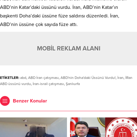
ABD’nin Katar’daki üssünü vurdu. İran, ABD’nin Katar’ın
başkenti Doha’daki üssüne füze saldırısı düzenledi. İran,
ABD’nin üssüne çok sayıda füze attı.
MOBİL REKLAM ALANI
ETİKETLER:
abd
,
ABD İran çatışması
,
ABD'nin Doha'daki Üssünü Vurdu!
,
İran
,
İRan
ABD üssünü vurdu
,
İran-israil çatışması
,
Şanlıurfa
Benzer Konular