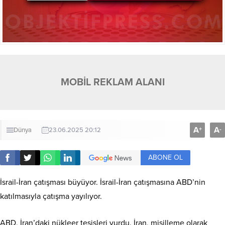
MOBİL REKLAM ALANI
A
A
+
-
Dünya
23.06.2025 20:12
ABONE OL
İsrail-İran çatışması büyüyor. İsrail-İran çatışmasına ABD’nin
katılmasıyla çatışma yayılıyor.
ABD, İran’daki nükleer tesisleri vurdu. İran, misilleme olarak