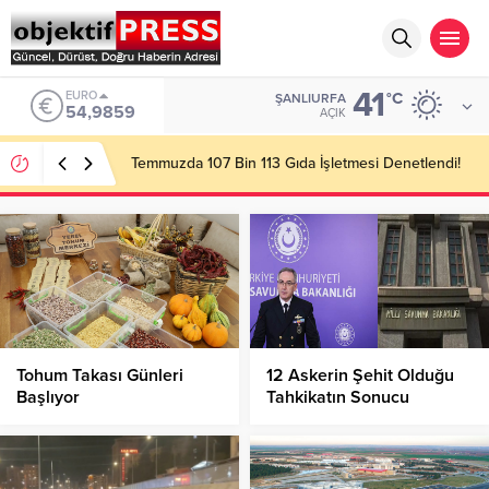
41
ALTIN
°C
ŞANLIURFA
6.496,95
AÇIK
Başkan Gülpınar Kırsaldaki Yol Çalışmalarını
İnceledi!
Tohum Takası Günleri
12 Askerin Şehit Olduğu
Başlıyor
Tahkikatın Sonucu
Açıklandı!