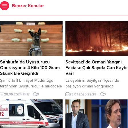
Benzer Konular
Şanlıurfa’da Uyuşturucu
Seyitgazi’de Orman Yangını
Operasyonu: 4 Kilo 100 Gram
Faciası: Çok Sayıda Can Kaybı
Skunk Ele Geçirildi
Var!
Şanlıurfa İl Emniyet Müdürlüğü
Eskişehir’in Seyitgazi ilçesinde
tarafından uyuşturucu ile mücadele
başlayan orman yangınında,
kapsamında gerçekleştirilen
alevlerin arasında kalan 5 orman
28.06.2024 14:17
0
23.07.2025 22:28
0
operasyon neticesinde 4 kilo 100
işçisi ve 5 AKUT gönüllüsü hayatını
gram skunk maddesi ele geçirildi.
kaybetti. Tarım ve Orman Bakanı
Operasyon sırasında bir şüpheli
İbrahim Yumaklı, yangında 14 kişinin
şahıs yakalanarak gözaltına alındı.
yaralandığını, 10 kahramanın ise
Şanlıurfa Emniyet Müdürlüğü
yaşamını yitirdiğini açıkladı. Yangın,
ekipleri, uyuşturucu madde
rüzgarın etkisiyle Afyonkarahisar’a