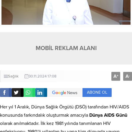
MOBİL REKLAM ALANI
A
A
+
-
Sağlık
30.11.2024 17:08
ABONE OL
Her yıl 1 Aralık, Dünya Sağlık Örgütü (DSÖ) tarafından HIV/AIDS
konusunda farkındalık oluşturmak amacıyla
Dünya AIDS Günü
olarak anılmaktadır. İlk kez 1981 yılında tanımlanan HIV
enfeksiyonu, 1980’li yıllardan bu yana tüm dünyada yaygın