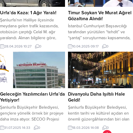
kullanımını ve ticaretini önlemek
sıçradı, Sarıcaova köyü tahliye
amacıyla düzenledikleri
edildi. Yangını söndürme çalışmaları
Urfa’da Kaza: 1 Ağır Yaralı!
Timur Soykan Ve Murat Ağırel
operasyonda bir şüpheli şahısı göz
devam ediyor. YAZI ARASI...
Gözaltına Alındı!
Şanlıurfa’nın Haliliye ilçesinde
altına aldı. Son operasyonda ele...
meydana gelen trafik kazasında,
İstanbul Cumhuriyet Başsavcılığı
otobüsün çarptığı Celal M. ağır
tarafından yürütülen “tehdit” ve
yaralandı. Alınan bilgilere göre,
“şantaj” soruşturması kapsamında,
Şanlıurfa’nın Haliliye İlçesi
gazeteciler Timur Soykan ve Murat
28.04.2026 10:27
0
10.04.2025 09:17
0
Bamyasuyu Mahallesi 18 Mart
Ağırel gözaltına alındı. Gözaltına
Çanakkale Caddesi’nde karşıdan
alınan iki gazetecinin evlerinde
karşıya geçmeye çalışan
arama yapıldı. Aramalar sırasında
C.M’ye, Y.S. kontrolündeki 63 H
dijital materyallere el konuldu.
0002 halk otobüsü çarptı.
İstanbul Cumhuriyet Başsavcılığı
Çarpmanın şiddetiyle Celal M. ağır
tarafından, gazetecilerin gözaltına
yaralandı. Çevredekilerin İhbarı
alınmasıyla ilgili şu ifadeler
üzerine olay yerine polis ve sağlık...
kullanıldı: “Malvarlığı değerlerini
Geleceğin Yazılımcıları Urfa’da
Divanyolu Daha Işıltılı Hale
aklama suçları yönünden yürütülen
Yetişiyor!
Geldi!
soruşturmada, şüpheli...
Şanlıurfa Büyükşehir Belediyesi,
Şanlıurfa Büyükşehir Belediyesi,
gençlere yönelik örnek bir projeye
kentin tarihi ve kültürel açıdan en
daha imza atıyor. SECOO Projesi
önemli güzergâhlarından biri olan
kapsamında hayata geçirilen
Divanyolu Caddesi’nde yürüttüğü
31.07.2025 14:33
0
18.03.2026 14:08
0
VISION LAB – Yazılım Tasarım ve
ışıklandırma ve estetik düzenleme