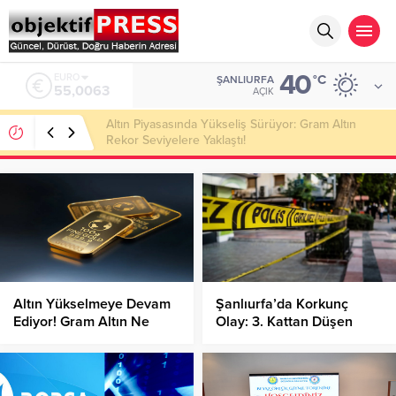
40
ALTIN
°C
ŞANLIURFA
6.543,59
AÇIK
Atatürk Bulvarı Sıcak Asfaltla Yenileniyor!
Altın Yükselmeye Devam
Şanlıurfa’da Korkunç
Ediyor! Gram Altın Ne
Olay: 3. Kattan Düşen
Kadar Oldu?
Kadın Hayatını Kaybetti!