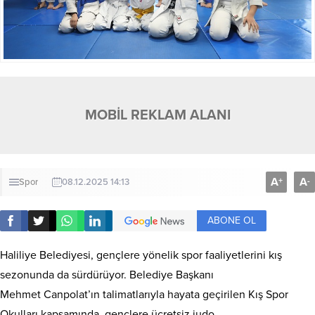
MOBİL REKLAM ALANI
A
A
+
-
Spor
08.12.2025 14:13
ABONE OL
Haliliye Belediyesi, gençlere yönelik spor faaliyetlerini kış
sezonunda da sürdürüyor. Belediye Başkanı
Mehmet Canpolat’ın talimatlarıyla hayata geçirilen Kış Spor
Okulları kapsamında, gençlere ücretsiz judo