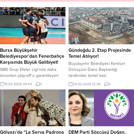
Bursa Büyükşehir
Gündoğdu 2. Etap Projesinde
Belediyespor’dan Fenerbahçe
Temel Atılıyor!
Karşısında Büyük Galibiyet!
Büyükşehir Belediyesi Kentsel
SMS Grup Efeler Ligi’nde daha
Dönüşüm Daire Başkanlığı
önceden play-off’u garantileyen
tarafından temel kazı
Bursa Büyükşehir Belediyespor,
çalışmalarınabaşlanan proje,
19.03.2026 09:59
0
24.02.2026 12:36
0
25. haftada sahasında Fenerbahçe
konumuyla dikkat çekiyor. Organize
Medicana’yı 3-1 mağlup etti. Ligin
Sanayi Bölgesi ve çevre yoluna
ilkyarısında deplasmanda 3-0
yakınlığısayesinde önemli bir
mağlup ettiği rakibiyle Cengiz Göllü
ulaşım avantajı sunan proje, hem
Voleybol Salonu’nda karşı karşıya
bölge sakinlerine hem de
gelen Büyükşehir Belediyespor
yatırımcılarakolay ve hızlı erişim
Erkek Voleybol Takımı, rakibi
imkânı sağlayacak.Toplam 20 bin
karşısında ilk seti 25-18 kaybetti.
500 metrekare inşaat alanına sahip
Gölyazı’da “La Serva Padrona
DEM Parti Sözcüsü Doğan,