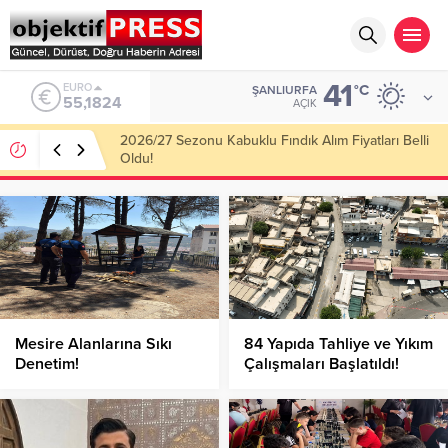
41
ALTIN
°C
ŞANLIURFA
6.662,10
AÇIK
Haliliye Belediyesi Her Gün 4 Bin 898 Kişiye Sıcak
Yemek Ulaştırıyor!
Mesire Alanlarına Sıkı
84 Yapıda Tahliye ve Yıkım
Denetim!
Çalışmaları Başlatıldı!