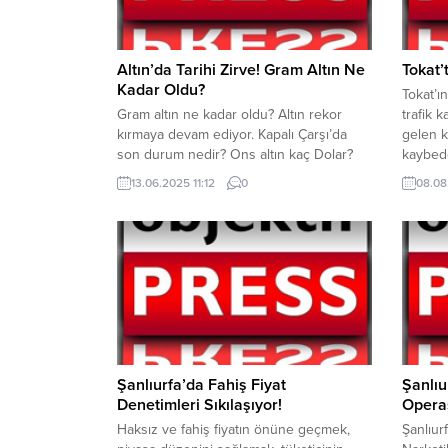
Altın’da Tarihi Zirve! Gram Altın Ne
Tokat’
Kadar Oldu?
Tokat’ı
Gram altın ne kadar oldu? Altın rekor
trafik 
kırmaya devam ediyor. Kapalı Çarşı’da
gelen k
son durum nedir? Ons altın kaç Dolar?
kaybede
Ortadoğu’daki gelişmeler, İsrail’in, İran’a
Kaza To
13.06.2025 11:12
0
08.08
saldırmasıyla altın yükselişe geçti.
mevkiin
Bölgede savaş riskinin artmasıyla petrol
otomobi
ve altın yükselişe geçti. Gram altın
meydana
yükselişini sürdürüyor. Gram altın bugün
112 sağl
saat 11.10 itibariyle 4.332 TL’den işlem
Sürücüle
görüyor....
Şanlıurfa’da Fahiş Fiyat
Şanlıu
Denetimleri Sıkılaşıyor!
Operas
Haksız ve fahiş fiyatın önüne geçmek,
Şanlıur