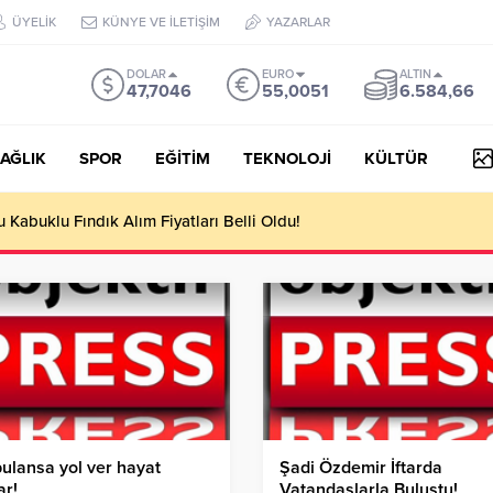
ÜYELİK
KÜNYE VE İLETİŞİM
YAZARLAR
DOLAR
EURO
ALTIN
47,7046
55,0051
6.584,66
AĞLIK
SPOR
EĞİTİM
TEKNOLOJİ
KÜLTÜR
yesi Her Gün 4 Bin 898 Kişiye Sıcak Yemek Ulaştırıyor!
lansa yol ver hayat
Şadi Özdemir İftarda
ar!
Vatandaşlarla Buluştu!