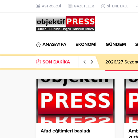
ASTROLOJİ
GAZETELER
SİTENE EKLE
ANASAYFA
EKONOMİ
GÜNDEM
S
SON DAKİKA
Haliliye Beledi
Afad eğitimleri başladı
Ambu
kurt