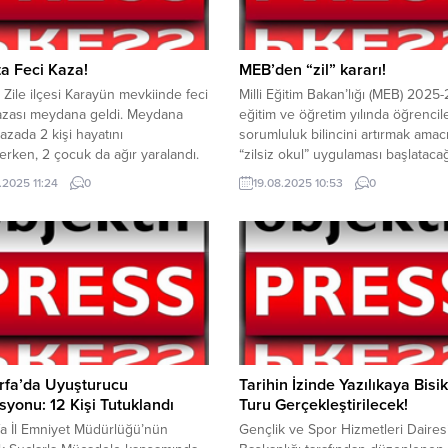
ta Feci Kaza!
MEB’den “zil” kararı!
n Zile ilçesi Karayün mevkiinde feci
Milli Eğitim Bakan’lığı (MEB) 2025
kazası meydana geldi. Meydana
eğitim ve öğretim yılında öğrencil
azada 2 kişi hayatını
sorumluluk bilincini artırmak amac
rken, 2 çocuk da ağır yaralandı.
“zilsiz okul” uygulaması başlatacağ
kat’ın Zile ilçesi Karayün
duyurdu. Bakanlık, öğrencilerde
.2025 11:24
0
19.08.2025 10:53
0
de, sabah saatlerinde 2
sorumluluk bilincini artırmak amac
lin kafa kafaya çarpışması sonucu
uygun okullarda “zilsiz okul”
 geldi. İhbar üzerine olay yerine
uygulamasına geçilecek. Zil kullan
ık ve itfaiye ekipleri sevk edildi.
zaruri olduğu hallerde çevreyi rah
rin...
etmeyecek şekilde zil sesi seviye
makul düzeye indirilecek ve okul zi
Bakanlıkça...
rfa’da Uyuşturucu
Tarihin İzinde Yazılıkaya Bisik
yonu: 12 Kişi Tutuklandı
Turu Gerçekleştirilecek!
fa İl Emniyet Müdürlüğü’nün
Gençlik ve Spor Hizmetleri Daires