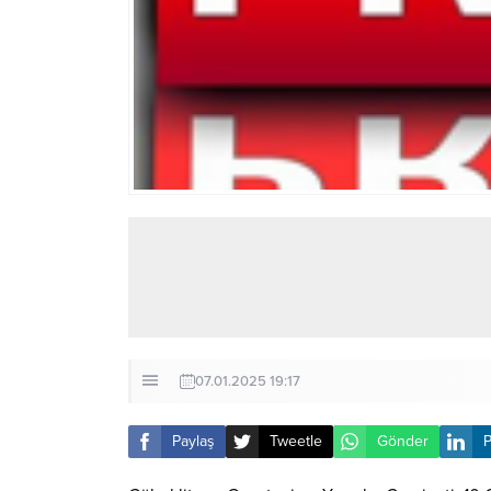
07.01.2025 19:17
Paylaş
Tweetle
Gönder
P