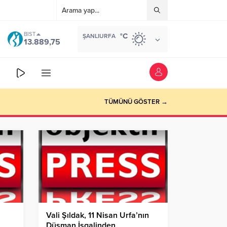
BIST
°C
ŞANLIURFA
13.889,75
TÜMÜNÜ GÖSTER →
Vali Şıldak, 11 Nisan Urfa’nın
Düşman İşgalinden