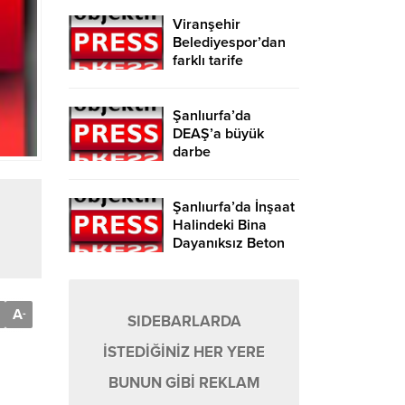
Viranşehir
Belediyespor’dan
farklı tarife
Şanlıurfa’da
DEAŞ’a büyük
darbe
Şanlıurfa’da İnşaat
Halindeki Bina
Dayanıksız Beton
Nedeniyle Yıkıldı!
A
-
SIDEBARLARDA
İSTEDİĞİNİZ HER YERE
BUNUN GİBİ REKLAM