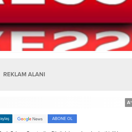
REKLAM ALANI
A
+
ABONE OL
aylaş