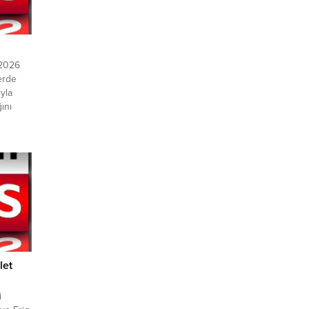
-2026
erde
ıyla
ını
ıyla
ımının
atsız
si
lleri
let
i