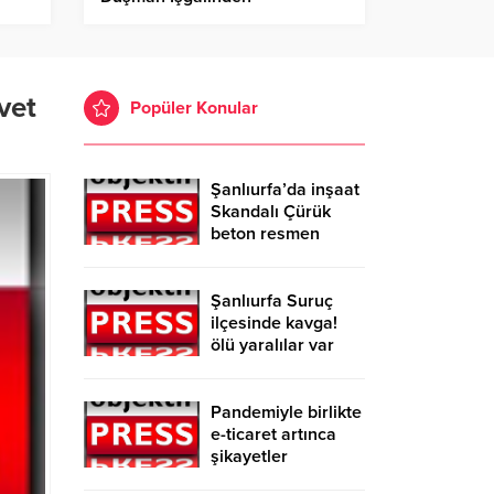
Kurtuluşu’nun 105’inci Yıl
Dönümü Etkinliklerine Katıldı!
vet
Popüler Konular
Şanlıurfa’da inşaat
Skandalı Çürük
beton resmen
belgelendi
Şanlıurfa Suruç
ilçesinde kavga!
ölü yaralılar var
Pandemiyle birlikte
e-ticaret artınca
şikayetler
de katlandı