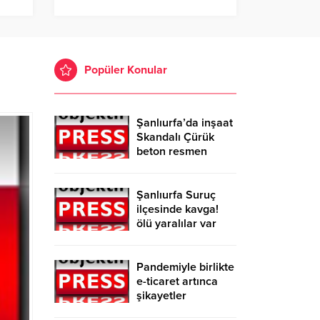
Popüler Konular
Şanlıurfa’da inşaat
Skandalı Çürük
beton resmen
belgelendi
Şanlıurfa Suruç
ilçesinde kavga!
ölü yaralılar var
Pandemiyle birlikte
e-ticaret artınca
şikayetler
de katlandı