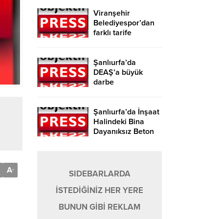
Viranşehir
Belediyespor’dan
farklı tarife
Şanlıurfa’da
DEAŞ’a büyük
darbe
Şanlıurfa’da İnşaat
Halindeki Bina
Dayanıksız Beton
Nedeniyle Yıkıldı!
A
-
SIDEBARLARDA
İSTEDİĞİNİZ HER YERE
BUNUN GİBİ REKLAM