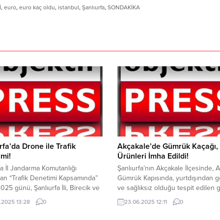
İ
,
euro
,
euro kaç oldu
,
istanbul
,
Şanlıurfa
,
SONDAKİKA
rfa’da Drone ile Trafik
Akçakale’de Gümrük Kaçağı,
mi!
Ürünleri İmha Edildi!
fa İl Jandarma Komutanlığı
Şanlıurfa’nın Akçakale İlçesinde, 
dan “Trafik Denetimi Kapsamında”
Gümrük Kapısında, yurtdışından ge
025 günü, Şanlıurfa İli, Birecik ve
ve sağlıksız olduğu tespit edilen 
İlçelerinde, Trafik Şube
maddeleri Akçakale Belediyesi zab
.2025 13:28
0
23.06.2025 12:11
0
ğü ekiplerince, drone ile
ekipleriyle birlikte imha edildi. Ak
 trafik denetimi yapılmış, yapılan
Belediyesi zabıta ekipleri ve Güm