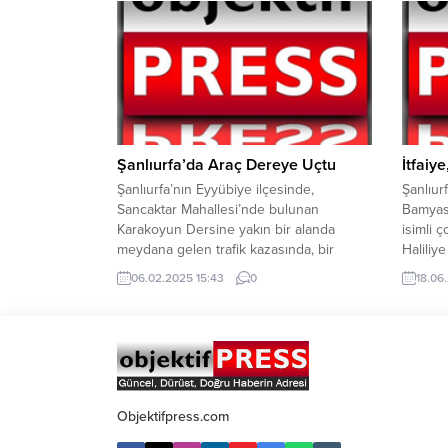
istihdam oranı yüzde 7.1 iken kadınlarda
denetle
ise bu oran yüzde 11.4 oldu
sonucun
İdare P
Sürücü 
Şanlıurfa’da Araç Dereye Uçtu
İtfaiye
Şanlıurfa’nın Eyyübiye ilçesinde,
Şanlıurf
Sancaktar Mahallesi’nde bulunan
Bamyasu
Karakoyun Dersine yakın bir alanda
isimli ç
meydana gelen trafik kazasında, bir
Haliliy
vatandaş ve bir çocuk araçta sıkışarak
Mahalle
06.02.2025 15:43
0
18.06
yaralandı. Olay yerine hızlı bir şekilde
çocuğun
intikal eden itfaiye ekipleri, kazada
Çevrede
sıkışan vatandaşları kurtararak sağlık
ekipleri
ekiplerine teslim etti.Kaza sonrası
ekipler
bölgeye gelen sağlık ekipleri, yaralıları ilk
çocuk k
müdahalelerini yaparak hastaneye...
ALANI
Objektifpress.com