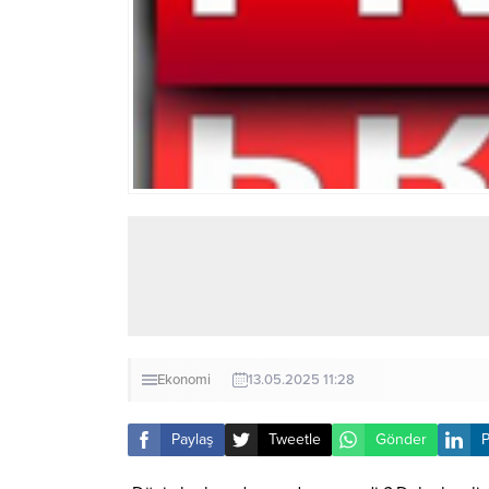
Ekonomi
13.05.2025 11:28
Paylaş
Tweetle
Gönder
P