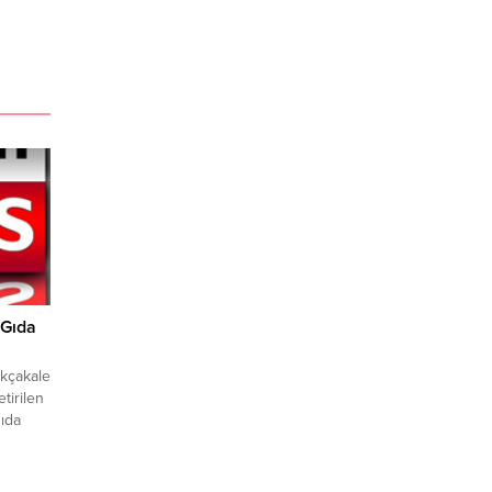
 Gıda
Akçakale
tirilen
gıda
ıta
çakale
rük