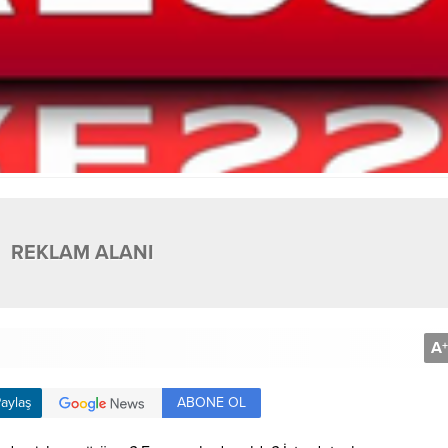
REKLAM ALANI
A
+
ABONE OL
aylaş