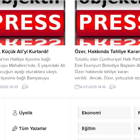
me yapıldı. Yapılan denetleme
Muhafaza ekipleri, yurt dışından 
da; 142 Araç Sorgulandı, 9 Araca
yollarla getirilen ve sağlıksız oldu
ara Cezası Uygulandı, 2 Araç ve 1
tespit edilen gıda maddelerini imha
Trafikten Men edildi. Şanlıurfa...
Akçakale Belediyesi’nin, sosyal 
hesabından yapılan...
, Küçük Ali’yi Kurtardı!
Özer, Hakkında Tahliye Karar
a’nın Haliliye ilçesine bağlı
Tutuklu olan Cumhuriyet Halk Parti
yu Mahallesi’nde, 5 yaşındaki Ali
Eski Esenyurt Belediye Başkanı 
ocuğun ayağı oturaklara sıkıştı.
Özer hakkında tahliye kararı
e ilçesine bağlı Bamyasuyu
verildi. Ancak, Özer, yolsuzluk idd
si’nde oyun oynayan 5 yaşındaki
başlatılan soruşturmadaki tutukla
.2025 19:35
0
14.07.2025 14:16
0
 ayağı oturaklara sıkıştı.
kararı nedeniyle cezaevinde tutuk
kilerin ihbarı üzerine itfaiye
kalacak. Özer’in, terör örgütüne 
 olay yerine sevk edildi. İtfaiye
suçundan yargılandığı davada yurt
inin uzun uğraşları sonucu minik
çıkış yasağı ve adli kontrol şartıyla
Üyelik
Ekonomi
urtarıldı. YAZI ARASI REKLAM
tahliyesine karar verildi. Özer, yo
soruşturması kapsamında...
Tüm Yazarlar
Eğitim