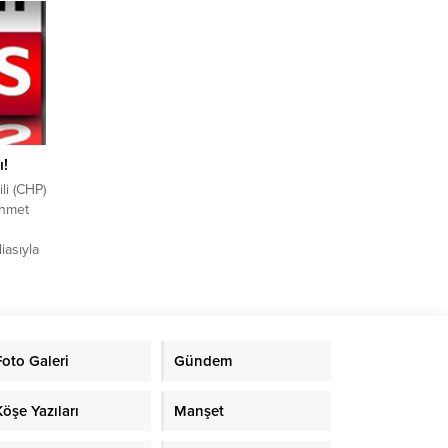
kaçak
ğu
 etti.
medya
ı!
li (CHP)
Ahmet
iasıyla
ma
lu
üye olma
 dışı
Foto Galeri
Gündem
lsuzluk
Köşe Yazıları
Manşet