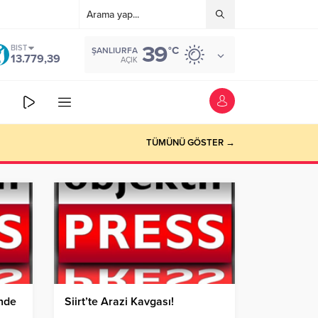
39
BIST
°C
ŞANLIURFA
13.779,39
AÇIK
TÜMÜNÜ GÖSTER →
’nde
Siirt’te Arazi Kavgası!