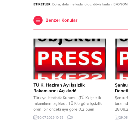
ETİKETLER:
Dolar
,
dolar ne kadar oldu
,
döviz kurları
,
EKONOM
Benzer Konular
TÜİK, Haziran Ayı İşsizlik
Şanlıu
Rakamlarını Açıkladı!
Deneti
Türkiye İstatistik Kurumu, (TÜİK) işsizlik
Şanlıur
rakamlarını açıkladı. TÜİK’e göre işsizlik
tarafın
oranı bir önceki aya göre 0,2 puan
28.08.2
artarak yüzde 8.6 seviyesine yükseldi.
Harran 
30.07.2025 10:53
0
29.08
TÜİK’e göre işsiz sayısı 52 bin kişi artarak
Müdürlü
3 Milyon 47 bin kişiye ulaştı. Erkeklerde
havadan