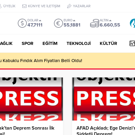
ÜYELİK
KÜNYE VE İLETİŞİM
YAZARLAR
DOLAR
EURO
ALTIN
47,7111
55,1881
6.660,55
AĞLIK
SPOR
EĞİTİM
TEKNOLOJİ
KÜLTÜR
Kabuklu Fındık Alım Fiyatları Belli Oldu!
ak’tan Deprem Sonrası İlk
AFAD Açıkladı; Ege Denizi
aj!
Şiddetli Deprem!