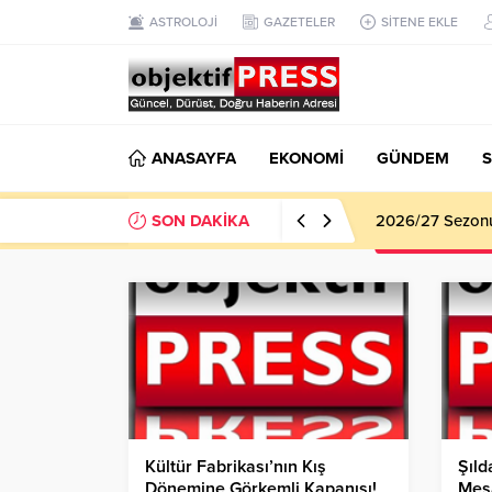
ASTROLOJİ
GAZETELER
SİTENE EKLE
ANASAYFA
EKONOMİ
GÜNDEM
S
SON DAKİKA
2026/27 Sezonu 
Kültür Fabrikası’nın Kış
Şıld
Dönemine Görkemli Kapanışı!
Mes