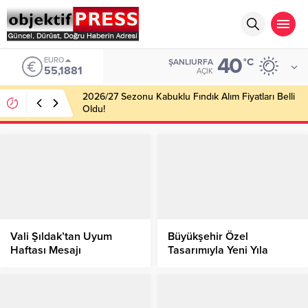
40
ALTIN
°C
ŞANLIURFA
6.660,55
AÇIK
2026/27 Sezonu Kabuklu Fındık Alım Fiyatları Belli
Oldu!
Vali Şıldak’tan Uyum
Büyükşehir Özel
Haftası Mesajı
Tasarımıyla Yeni Yıla
Hazırlanıyor!