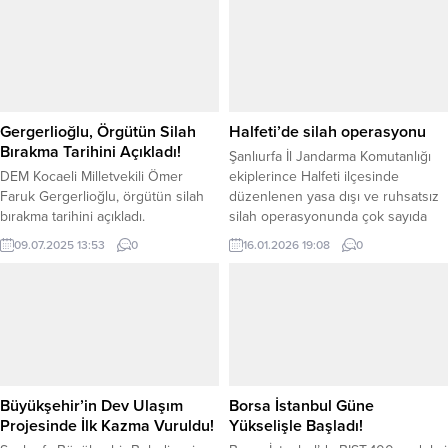
Gergerlioğlu, Örgütün Silah
Halfeti’de silah operasyonu
Bırakma Tarihini Açıkladı!
Şanlıurfa İl Jandarma Komutanlığı
DEM Kocaeli Milletvekili Ömer
ekiplerince Halfeti ilçesinde
Faruk Gergerlioğlu, örgütün silah
düzenlenen yasa dışı ve ruhsatsız
bırakma tarihini açıkladı.
silah operasyonunda çok sayıda
Gergerlioğlu, TBMM’de Cezaevi
silah, şarjör ve mühimmat ele
09.07.2025 13:53
0
16.01.2026 19:08
0
Hak İhlalleri ve Gündemi
geçirilirken, 4 şüpheli hakkında adli
Değerlendirme Basın Toplantısında
işlem başlatıldı.Şanlıurfa İl Jandarma
konuştu. Gergerlioğlu, örgütün
Komutanlığı tarafından “Yasa Dışı ve
silah bırakması ile ilgili olarak şu
Ruhsatsız Silahlanmayla Mücadele”
ifadeleri kullandı; “11 Temmuz
kapsamında yürütülen çalışmalar
Cuma günü, PKK’nin silah bırakma
aralıksız sürüyor. Bu çerçevede, 16
töreni Süleymaniye’de yapılacak.
Ocak 2026 tarihinde Şanlıurfa’nın...
Bu, son derece önemli ve tarihi bir
Büyükşehir’in Dev Ulaşım
Borsa İstanbul Güne
gün...
Projesinde İlk Kazma Vuruldu!
Yükselişle Başladı!