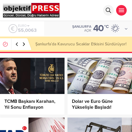
40
ALTIN
°C
ŞANLIURFA
6.543,59
AÇIK
Altın Piyasasında Yükseliş Sürüyor: Gram Altın
Rekor Seviyelere Yaklaştı!
TCMB Başkanı Karahan,
Dolar ve Euro Güne
Yıl Sonu Enflasyon
Yükselişle Başladı!
Tahminini Açıkladı!