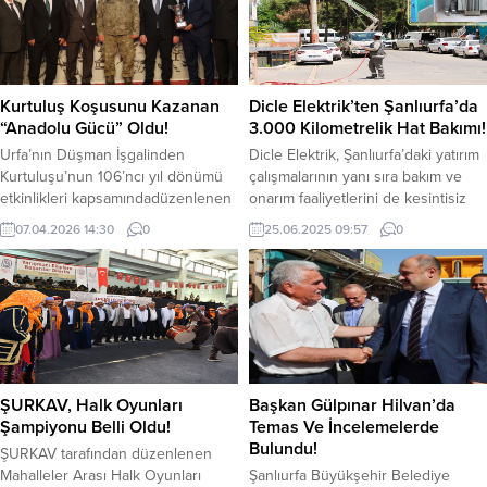
adrese eş zamanlı olarak yapılan
piyasalarda ons altın, 4.526 dolar
baskınlarda 304 torbacıyı yakalandı.
seviyelerinde işlem görürken, yurt
Operasyonun Hazırlıkları 4 Ay
içinde gram altın 6.460 TL
Sürdü 4 ay boyunca, adeta
civarında...
Bursa’nın bir kez daha röntgenini
Kurtuluş Koşusunu Kazanan
Dicle Elektrik’ten Şanlıurfa’da
çekildi. Saha çalışmaları ve
“Anadolu Gücü” Oldu!
3.000 Kilometrelik Hat Bakımı!
analizleri büyük bir...
Urfa’nın Düşman İşgalinden
Dicle Elektrik, Şanlıurfa’daki yatırım
Kurtuluşu’nun 106’ncı yıl dönümü
çalışmalarının yanı sıra bakım ve
etkinlikleri kapsamındadüzenlenen
onarım faaliyetlerini de kesintisiz
“Kurtuluş Koşusu” büyük heyecana
sürdürüyor. 2025 yılının ilk beş
07.04.2026 14:30
0
25.06.2025 09:57
0
sahne oldu. Yarışta, “Anadolu
ayında il genelinde toplam 3.000
Gücü” isimlisafkan, birinciliği elde
kilometrelik hatta gerçekleştirilen
etti. 1200 metre kum pistte koşulan
arıza önleyici bakım ve onarım
Şanlıurfa Hipodromundaki
çalışmaları sayesinde, şebeke
programa; Şanlıurfa
arızalarında ciddi oranlarda azalma
BüyükşehirBelediyesi Başkan Vekili
yaşandı. Güneydoğu Anadolu
Ahmet Aksoy, 20. Zırhlı Tugay
Bölgesi’nde altı ilde elektrik dağıtım
Komutanı Tuğgeneral Üzeyir
hizmeti sunan Dicle Elektrik,...
ŞURKAV, Halk Oyunları
Başkan Gülpınar Hilvan’da
Durmuş,Haliliye Belediye Başkan
Şampiyonu Belli Oldu!
Temas Ve İncelemelerde
Vekili Halil Yetkin, Türkiye Jokey...
Bulundu!
ŞURKAV tarafından düzenlenen
Mahalleler Arası Halk Oyunları
Şanlıurfa Büyükşehir Belediye