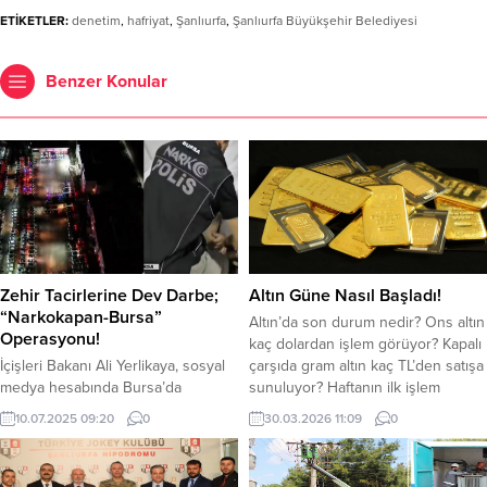
ETİKETLER:
denetim
,
hafriyat
,
Şanlıurfa
,
Şanlıurfa Büyükşehir Belediyesi
Benzer Konular
Zehir Tacirlerine Dev Darbe;
Altın Güne Nasıl Başladı!
“Narkokapan-Bursa”
Altın’da son durum nedir? Ons altın
Operasyonu!
kaç dolardan işlem görüyor? Kapalı
İçişleri Bakanı Ali Yerlikaya, sosyal
çarşıda gram altın kaç TL’den satışa
medya hesabında Bursa’da
sunuluyor? Haftanın ilk işlem
uyuşturucu madde satıcılarına
gününde gözde yatırım
10.07.2025 09:20
0
30.03.2026 11:09
0
yönelik dev operasyonu açıkladı.
araçlarından altında dalgalanma
Yerlikaya, “NARKOKAPAN-BURSA
devam ediyor. Altın güne hafif
operasyonunda 21 ilde, 318 ayrı
yükselişle başladı. Küresel