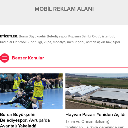
MOBİL REKLAM ALANI
ETİKETLER:
Bursa Büyükşehir Belediyespor Kupanın Sahibi Oldu!
,
istanbul
,
Kadınlar Hentbol Süper Ligi
,
kupa
,
madalya
,
mesut çebi
,
osman aşkın bak
,
Spor
Benzer Konular
Bursa Büyükşehir
Hayvan Pazarı Yeniden Açıldı!
Belediyespor, Avrupa’da
Tarım ve Orman Bakanlığı
Avantajı Yakaladı!
tarafından, Türkiye genelinde şap