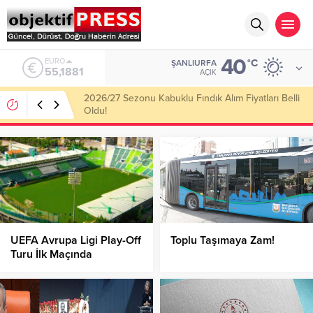
40
ALTIN
°C
ŞANLIURFA
6.660,55
AÇIK
Haliliye Belediyesi Her Gün 4 Bin 898 Kişiye Sıcak
Yemek Ulaştırıyor!
UEFA Avrupa Ligi Play-Off
Toplu Taşımaya Zam!
Turu İlk Maçında
Samsunspor,
Panathinaikos’a Konuk
Oluyor!