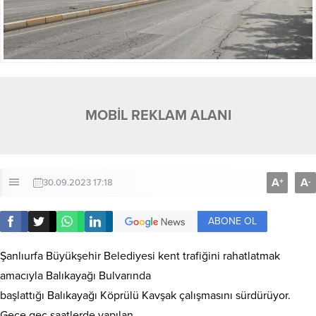
MOBİL REKLAM ALANI
A
A
+
-
30.09.2023 17:18
ABONE OL
Şanlıurfa Büyükşehir Belediyesi kent trafiğini rahatlatmak
amacıyla Balıkayağı Bulvarında
başlattığı Balıkayağı Köprülü Kavşak çalışmasını sürdürüyor.
Gece geç saatlerde yapılan