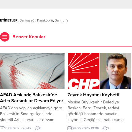
ETİKETLER:
Balıkayağı
,
Karaköprü
,
Şanlıurfa
Benzer Konular
AFAD Açıkladı; Balıkesir’de
Zeyrek Hayatını Kaybetti!
Artçı Sarsıntılar Devam Ediyor!
Manisa Büyükşehir Belediye
AFAD’dan yapılan açıklamaya göre
Başkanı Ferdi Zeyrek, tedavi
Balıkesir’in Sındırgı ilçesi’nde
gördüğü hastanede hayatını
şiddetli Artçı sarsıntılar devam
kaybetti. Geçtiğimiz hafta cuma
ediyor. Afet ve Acil Durum Yönetim
günü evinde elektrik çarpması
10.08.2025 20:42
0
09.06.2025 19:06
0
Başkanlığı (AFAD) depremin 6.1
sonucu ağır yaralanmıştı. Yoğun