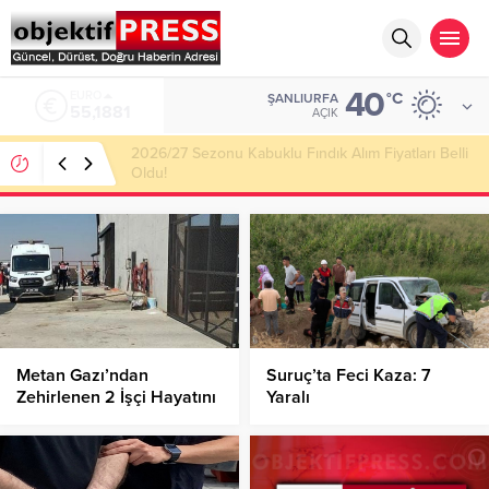
40
ALTIN
°C
ŞANLIURFA
6.660,55
AÇIK
Haliliye Belediyesi Her Gün 4 Bin 898 Kişiye Sıcak
Yemek Ulaştırıyor!
Metan Gazı’ndan
Suruç’ta Feci Kaza: 7
Zehirlenen 2 İşçi Hayatını
Yaralı
Kaybetti!