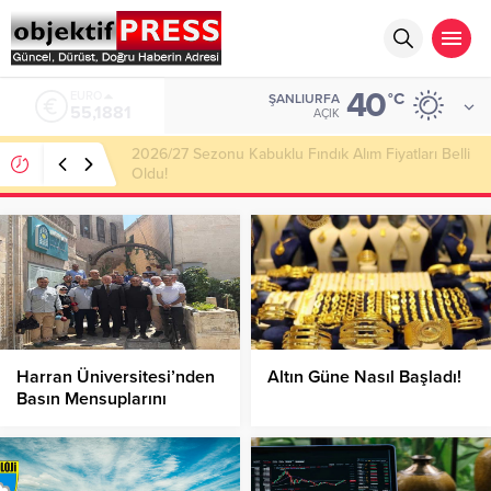
40
ALTIN
°C
ŞANLIURFA
6.660,55
AÇIK
Haliliye Belediyesi Her Gün 4 Bin 898 Kişiye Sıcak
Yemek Ulaştırıyor!
Harran Üniversitesi’nden
Altın Güne Nasıl Başladı!
Basın Mensuplarını
Bilgilendirme!