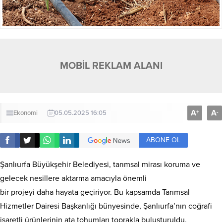
MOBİL REKLAM ALANI
A
A
+
-
Ekonomi
05.05.2025 16:05
ABONE OL
Şanlıurfa Büyükşehir Belediyesi, tarımsal mirası koruma ve
gelecek nesillere aktarma amacıyla önemli
bir projeyi daha hayata geçiriyor. Bu kapsamda Tarımsal
Hizmetler Dairesi Başkanlığı bünyesinde, Şanlıurfa’nın coğrafi
işaretli ürünlerinin ata tohumları toprakla buluşturuldu.