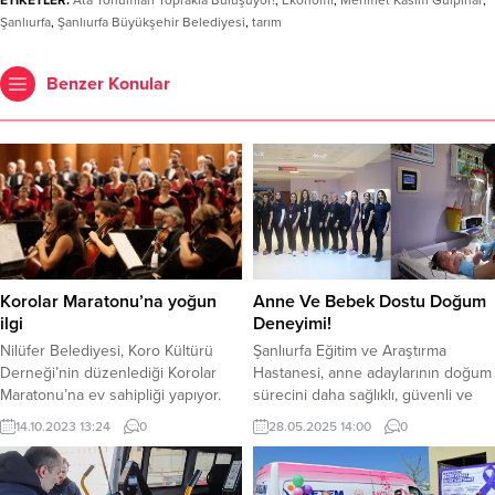
Şanlıurfa
,
Şanlıurfa Büyükşehir Belediyesi
,
tarım
Benzer Konular
Korolar Maratonu’na yoğun
Anne Ve Bebek Dostu Doğum
ilgi
Deneyimi!
Nilüfer Belediyesi, Koro Kültürü
Şanlıurfa Eğitim ve Araştırma
Derneği’nin düzenlediği Korolar
Hastanesi, anne adaylarının doğum
Maratonu’na ev sahipliği yapıyor.
sürecini daha sağlıklı, güvenli ve
Cumhuriyet’in 100. yılına atfen
huzurlu geçirmeleri için modern
14.10.2023 13:24
0
28.05.2025 14:00
0
düzenlenen ve 29 koronun katıldığı
yaklaşımlarla hizmet sunmaya
Korolar Maratonu’nun açılışını
devam ediyor. Doğumhane
Bursa Bölge Devlet Senfoni
biriminde görevli deneyimli ebeler,