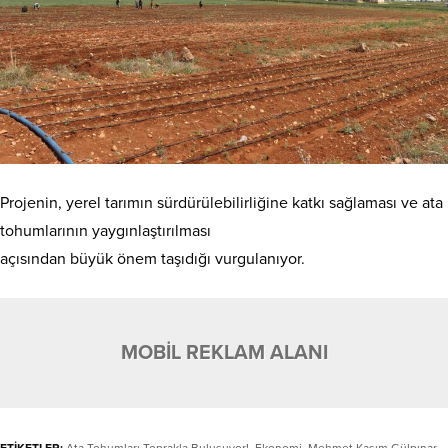
Projenin, yerel tarımın sürdürülebilirliğine katkı sağlaması ve ata
tohumlarının yaygınlaştırılması
açısından büyük önem taşıdığı vurgulanıyor.
MOBİL REKLAM ALANI
ETİKETLER:
Ata Tohumları Toprakla Buluşuyor!
,
Ekonomi
,
Mehmet Kasım Gülpınar
,