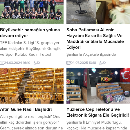
materyal talebini kendi
haberini Sağlık Bakanı Kemal
yetiştiricilerimizle karşılamak
Memişoğlu, şu ifadelerle duyurdu;
olduğunu belirtti. İlk Hayvan
“Yaşadığı kaza sonucu kaldırıldığı
Teslimat Programı, Iğdır’da
hastanede bir süredir tedavi gören
gerçekleştirildi. Programa göre,
Manisa Büyükşehir...
Büyükşehir namağlup yoluna
Soba Patlaması Ailenin
projeyle şu adımlar hedefleniyor:
devam ediyor
Hayatını Kararttı: Sağlık Ve
Kendi yetiştiricilerimizle besilik
Maddi Sıkıntılarla Mücadele
TFF Kadınlar 3. Ligi 13. grupta yer
materyal...
Ediyor!
alan Eskişehir Büyükşehir Gençlik
ve Spor Kulübü Kadın Futbol
Şanlıurfa Akçakale ilçesinde
Takımı, deplasmanda Karamürsel
yaklaşık altı ay önce meydana
24.03.2024 16:10
0
04.07.2025 13:18
0
Belediyespor’u 4-0 mağlup ederek
gelen soba patlaması, Mehmet ve
namağlup liderliğini
Emine Can çiftinin hayatını altüst
sürdürdü.Eskişehir Büyükşehir
etti. Yapılan ilk müdahalelere
Gençlik ve Spor Kulübü Kadın
rağmen, Emine Can’ın vücudunun
Futbol Takımı, TFF Kadınlar 3.
yüzde 60’ı yanarak ağır yaralandı.
Ligi’nde fırtına gibi esmeye devam
Kazanın ardından tek odalı,
ediyor. TFF 3. Lig 13. grupta
bakımsız bir evde yaşamaya
şampiyonluğun en...
başlayan aile, sağlık ve ekonomik
Altın Güne Nasıl Başladı?
Yüzlerce Cep Telefonu Ve
imkânsızlıklarla boğuşuyor. Çiftin
Elektronik Sigara Ele Geçirildi!
Altın yeni güne nasıl başladı? Ons
engelli iki çocuğu...
altın kaç dolardan işlem görüyor?
Şanlıurfa İl Emniyet Müdürlüğü,
Gram, çeyrek altında son durum ne
kaçakçılıkla mücadele kapsamında