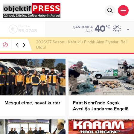
40
ALTIN
°C
ŞANLIURFA
6.623,43
AÇIK
Haliliye Belediyesi Her Gün 4 Bin 898 Kişiye Sıcak
Yemek Ulaştırıyor!
Meşgul etme, hayat kurtar
Fırat Nehri’nde Kaçak
Avcılığa Jandarma Engeli!