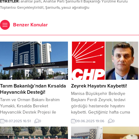
ETİKETLER:
anahtar parti
,
Anahtar Parti Şanlıurfa İl Başkanlığı Yürütme Kurulu
Toplantısı Gerçekleştirildi!
,
Şanlıurfa
,
yavuz ağıralioğlu
Benzer Konular
Tarım Bakanlığı’ndan Kırsalda
Zeyrek Hayatını Kaybetti!
Hayvancılık Desteği!
Manisa Büyükşehir Belediye
Tarım ve Orman Bakanı İbrahim
Başkanı Ferdi Zeyrek, tedavi
Yumaklı, Kırsalda Bereket
gördüğü hastanede hayatını
Hayvancılık Destek Projesi ile
kaybetti. Geçtiğimiz hafta cuma
hayvancılıkta önemli bir adım
günü evinde elektrik çarpması
18.07.2025 16:51
0
09.06.2025 19:06
0
atıldığını duyurdu. Bakan, projenin
sonucu ağır yaralanmıştı. Yoğun
ana hedefinin, Anadolu
bakımda tedavi gören 48 yaşındaki
hayvancılığını artırmak ve besilik
Zeyrek hayatını kaybetti. Vefat