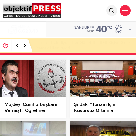
40
ALTIN
°C
ŞANLIURFA
6.623,43
AÇIK
Haliliye Belediyesi Her Gün 4 Bin 898 Kişiye Sıcak
Yemek Ulaştırıyor!
Müjdeyi Cumhurbaşkanı
Şıldak: “Turizm İçin
Vermişti! Öğretmen
Kusursuz Ortamlar
Atama Takvimi Belli Oldu!
Sunmaya Kararlıyız”