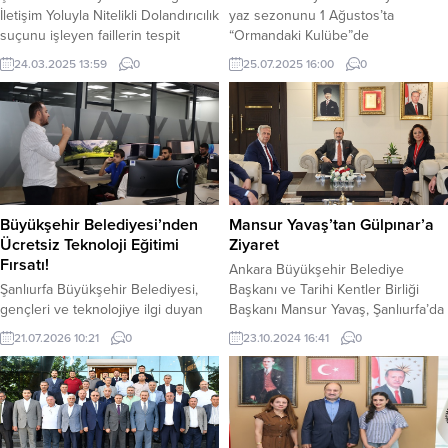
İletişim Yoluyla Nitelikli Dolandırıcılık
yaz sezonunu 1 Ağustos’ta
suçunu işleyen faillerin tespit
“Ormandaki Kulübe”de
edilmesine ve yakalanmasına
açıyor.Oyuncu Altan Gördüm ile
24.03.2025 13:59
0
25.07.2025 16:00
0
yönelik yapılan operasyon yaptı.
müzisyen Haluk Çetin’in
Yapılan operasyonda Atıcı evi
“Tiyatrodan Şiir, Müzik,
olarak tabir edilen, gizli tuttukları bir
Öykü”dinletisiyle başlayacak olan
ikametten vatandaşlarımızı telefon
yaz sezonunda, 5 farklı oyun 7
ile arayarak dolandırıcılık suçu
temsille seyirci ile buluşacak.
işlerken 5 şüpheli şahıs suçüstü
Nilüfer Belediyesi Kent Tiyatrosu,
yakalanarak gözaltına alındı.
yaz sezonu için kapılarını açıyor.
Şüphelilerin adreslerinde yapılan
Tiyatroseverler, BalatAtatürk
Büyükşehir Belediyesi’nden
Mansur Yavaş’tan Gülpınar’a
aramada dolandırıcılık suçunu...
Ormanı’ndaki “Ormandaki
Ücretsiz Teknoloji Eğitimi
Ziyaret
Kulübe”de açık havada oyunları...
Fırsatı!
Ankara Büyükşehir Belediye
Şanlıurfa Büyükşehir Belediyesi,
Başkanı ve Tarihi Kentler Birliği
gençleri ve teknolojiye ilgi duyan
Başkanı Mansur Yavaş, Şanlıurfa’da
vatandaşları geleceğin
düzenlenecek olan UNESCO Müzik
21.07.2026 10:21
0
23.10.2024 16:41
0
mesleklerinehazırlamak amacıyla
Şehri Lansmanı için Şanlıurfa’ya
Urfa Vision Lab bünyesinde
geldi. Ziyareti sırasında, Şanlıurfa
ücretsiz teknoloji eğitimleri
Büyükşehir Belediye Başkanı
düzenliyor. Şanlıurfa Büyükşehir
Mehmet Kasım Gülpınar ile bir
Belediyesi Bilgi İşlem Dairesi
araya gelerek lansman programı