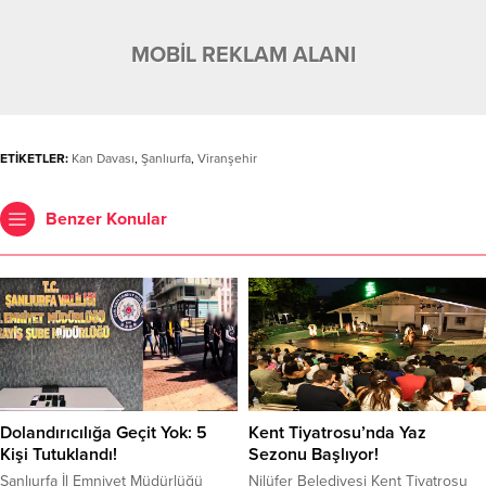
MOBİL REKLAM ALANI
ETİKETLER:
Kan Davası
,
Şanlıurfa
,
Viranşehir
Benzer Konular
Dolandırıcılığa Geçit Yok: 5
Kent Tiyatrosu’nda Yaz
Kişi Tutuklandı!
Sezonu Başlıyor!
Şanlıurfa İl Emniyet Müdürlüğü
Nilüfer Belediyesi Kent Tiyatrosu