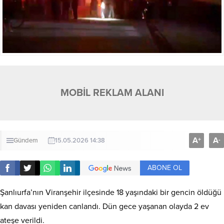
MOBİL REKLAM ALANI
A
A
+
-
Gündem
15.05.2026 14:38
ABONE OL
Şanlıurfa’nın Viranşehir ilçesinde 18 yaşındaki bir gencin öldüğü
kan davası yeniden canlandı. Dün gece yaşanan olayda 2 ev
ateşe verildi.