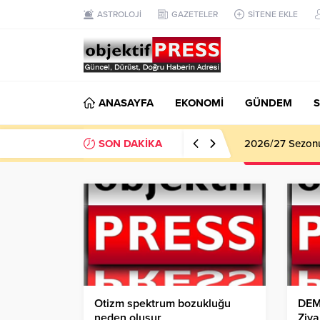
ASTROLOJİ
GAZETELER
SİTENE EKLE
ANASAYFA
EKONOMİ
GÜNDEM
S
SON DAKİKA
Haliliye Beledi
Otizm spektrum bozukluğu
DEM 
neden oluşur
Ziya