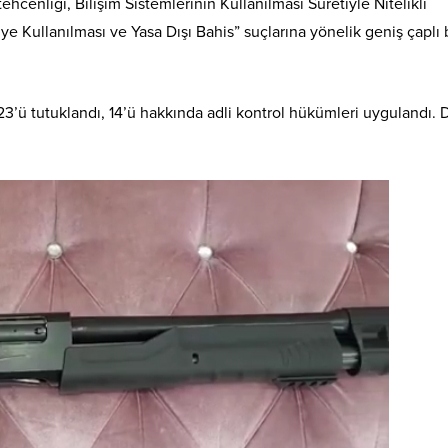
ehcenliği, Bilişim Sistemlerinin Kullanılması Suretiyle Nitelikli
ye Kullanılması ve Yasa Dışı Bahis” suçlarına yönelik geniş çaplı 
23’ü tutuklandı, 14’ü hakkında adli kontrol hükümleri uygulandı. 