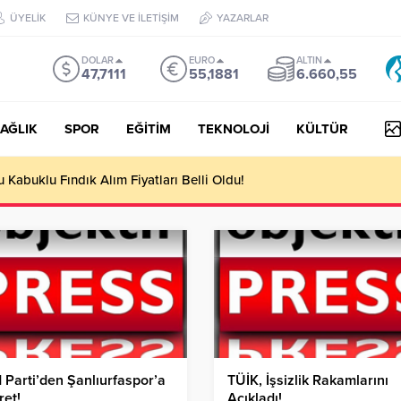
ÜYELİK
KÜNYE VE İLETİŞİM
YAZARLAR
DOLAR
EURO
ALTIN
47,7111
55,1881
6.660,55
AĞLIK
SPOR
EĞİTİM
TEKNOLOJİ
KÜLTÜR
yesi Her Gün 4 Bin 898 Kişiye Sıcak Yemek Ulaştırıyor!
Parti’den Şanlıurfaspor’a
TÜİK, İşsizlik Rakamlarını
ret!
Açıkladı!