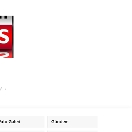
i
Devlet
irilen
imiyle
leyişive
 bir
arette,
lıklı
in
ensiz
çıldı.
lışında
lediye
Foto Galeri
Gündem
r yaşam