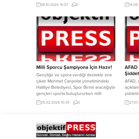
görevinde başarılar diledi. Bozbey’e eşi
büyük 
08.10.2024 15:07
0
14.05
Seden Bozbey de eşlik etti. Göreve
Şube M
başlamasının ardından birçok tebrik ve
SKM (Si
hayırlı olsun ziyareti alan Başkan Ünlüce,
önlenm
Bozbey ve eşini makamında ağırlayarak
tarihin
nazik ziyaretlerinden dolayı
kapsam
teşekkürlerini sundu. Samimi bir...
Sigara 
edilen 1
Milli Sporcu Şampiyona İçin Hazır!
AFAD A
Şiddet
Gençliğe ve spora verdiği destekle öne
çıkan Mehmet Canpolat yönetimindeki
AFAD, a
Haliliye Belediyesi, Spor Birimi aracılığıyla
açıklam
gençleri sporla buluştururken milli
şiddeti
sporcuların da ulusal ve uluslararası
Durum Y
25.02.2026 10:35
0
27.07
arenaya hazırlanmasına katkı sağlıyor. Bu
medya 
kapsamda Haliliye Belediyespor’un milli
Ege De
bilek güreşçisi Abdulsamet Ocakoğlu, 6-
oldu. A
11 Nisan tarihlerinde Yalova’da
olarak 
düzenlenecek Türkiye Bilek Güreşi
Depreml
Şampiyonası için yoğun bir hazırlık...
paylaşım