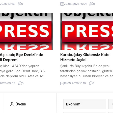
darbe. İl Emniyet Müdürlüğü KOM
hizmetlerinin sunulduğu en öneml
.2025 12:46
0
22.05.2025 15:01
0
üdürlüğü görevlilerimizce 5607
merkezlerden biri olan Akçakale 
gara Kaçakçılığı) suçunun
Hastanesini ziyaretetti. Gerçekleşt
esine yönelik 13/05/2025
ziyaret kapsamında hastane yönet
de gerçekleştirilen operasyon
bir araya gelen heyet, kurumun iş
ında; 5.680 paket Gümrük Kaçağı
hizmet kalitesine ilişkin geniş çaplı
ele geçirildi. Adli mercilere sevk
değerlendirme toplantısı yaptı. Ziy
 (bir) şüpheli şahıs tutuklandı....
İl Sağlık Müdürlüğü...
çıkladı; Ege Denizi’nde
Karabuğday Glutensiz Kafe
li Deprem!
Hizmete Açıldı!
çıkladı. AFAD’dan yapılan
Şanlıurfa Büyükşehir Belediyesi
aya göre Ege Denizi’nde, 3.5
tarafından çölyak hastaları, glüten
nde deprem oldu. Afet ve Acil
hassasiyeti bulunan bireyler ve sağ
önetimi Başkanlığı (AFAD) sosyal
yaşamı benimseyen vatandaşlar iç
.2025 09:05
0
18.05.2026 10:10
0
hesabından yaptığı açıklamada
hayata geçirilen Karabuğday Glut
nizi’nde 3.5 şiddetinde deprem
Kafe düzenlenen törenle hizmete a
FAD’a göre deprem yerin yaklaşık
Karabuğday Glutensiz Kafe’nin açı
7 Km derinliğinde meydana geldi.
konuşan Şanlıurfa Büyükşehir Be
Üyelik
Ekonomi
e ilgili AFAD’ın sosyal medya
Başkanı Mehmet Kasım Gülpınar,
ları şu şekilde; YAZI...
glütensiz beslenmenin zorunlu bi