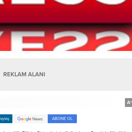
REKLAM ALANI
A
+
ABONE OL
aylaş