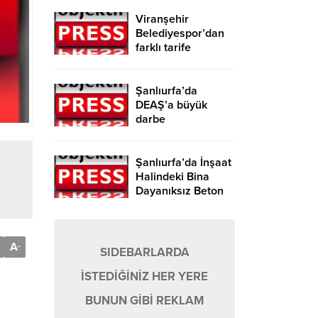
Viranşehir
Belediyespor’dan
farklı tarife
Şanlıurfa’da
DEAŞ’a büyük
darbe
Şanlıurfa’da İnşaat
Halindeki Bina
Dayanıksız Beton
Nedeniyle Yıkıldı!
A
-
SIDEBARLARDA
İSTEDİĞİNİZ HER YERE
BUNUN GİBİ REKLAM