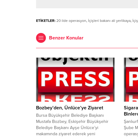
ETİKETLER:
20 ilde operasyon
,
İçişleri bakanı ali yerlikaya
,
İçi
Benzer Konular
Bozbey’den, Ünlüce’ye Ziyaret
Sigara
Binler
Bursa Büyükşehir Belediye Başkanı
Mustafa Bozbey, Eskişehir Büyükşehir
Şanlıur
Belediye Başkanı Ayşe Ünlüce’yi
Şube Mü
makamında ziyaret ederek yeni
operasy