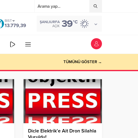
39
BIST
°C
ŞANLIURFA
13.779,39
AÇIK
TÜMÜNÜ GÖSTER →
Dicle Elektrik’e Ait Dron Silahla
Vuruldu!