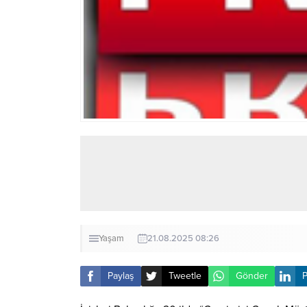
Yaşam
21.08.2025 08:26
Paylaş
Tweetle
Gönder
P