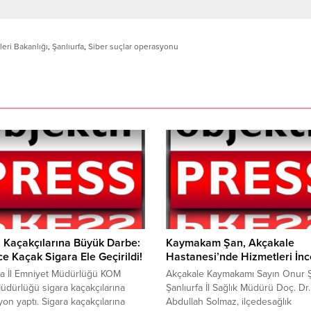
şleri Bakanlığı
,
Şanlıurfa
,
Siber suçlar operasyonu
 Kaçakçılarına Büyük Darbe:
Kaymakam Şan, Akçakale
ce Kaçak Sigara Ele Geçirildi!
Hastanesi’nde Hizmetleri İnc
fa İl Emniyet Müdürlüğü KOM
Akçakale Kaymakamı Sayın Onur 
dürlüğü sigara kaçakçılarına
Şanlıurfa İl Sağlık Müdürü Doç. Dr.
on yaptı. Sigara kaçakçılarına
Abdullah Solmaz, ilçedesağlık