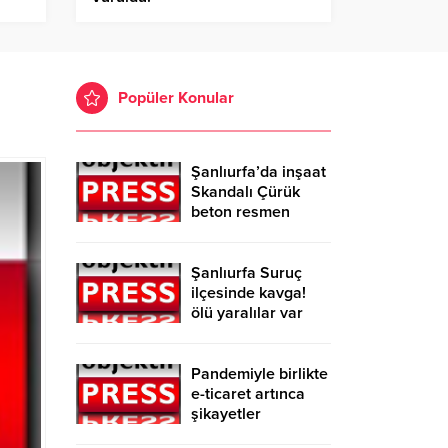
Popüler Konular
Şanlıurfa’da inşaat
Skandalı Çürük
beton resmen
belgelendi
Şanlıurfa Suruç
ilçesinde kavga!
ölü yaralılar var
Pandemiyle birlikte
e-ticaret artınca
şikayetler
de katlandı